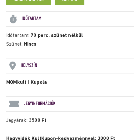
IDŐTARTAM
Időtartam:
70 perc, szünet nélkül
Szünet:
Nincs
HELYSZÍN
MOMkult
|
Kupola
JEGYINFORMÁCIÓK
Jegyárak:
3500 Ft
Hegyvidék KultKupon-kedvezménnyel: 3000 Ft