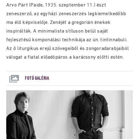
Arvo Pärt (Paide, 1935. szeptember 11.) észt
zeneszerző, az egyházi zeneszerzés legkiemelkedőbb
ma élő képviselője. Zenéjét a gregorián énekek
inspirálták. A minimalista stíluson belül saját
fejlesztésű komponálási technikája az ún. tintinnabuli.
Az ő liturgikus erejű szövegeiből és zongoradarabjaiból
válogat a fiatal előadópáros a karácsony előtti estén.
FOTÓ GALÉRIA