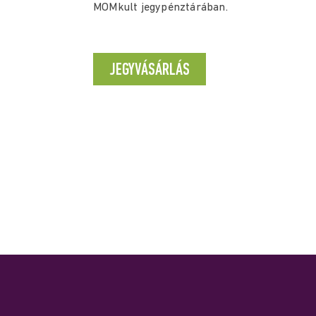
MOMkult jegypénztárában.
JEGYVÁSÁRLÁS