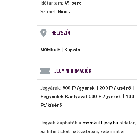
Időtartam:
45 perc
Szünet:
Nincs
HELYSZÍN
MOMkult
|
Kupola
JEGYINFORMÁCIÓK
Jegyárak:
800 Ft/gyerek | 200 Ft/kísérő |
Hegyvidék Kártyával 500 Ft/gyerek | 100
Ft/kísérő
Jegyek kaphatók a
momkult.jegy.hu
oldalon,
az Interticket hálózatában, valamint a