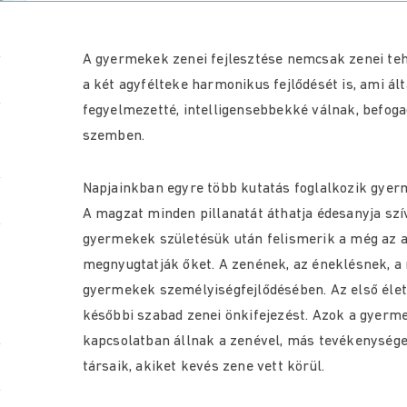
A gyermekek zenei fejlesztése nemcsak zenei teh
a két agyfélteke harmonikus fejlődését is, ami ált
fegyelmezetté, intelligensebbekké válnak, befog
szemben.
Napjainkban egyre több kutatás foglalkozik gyerm
A magzat minden pillanatát áthatja édesanyja szí
gyermekek születésük után felismerik a még az 
megnyugtatják őket. A zenének, az éneklésnek, 
gyermekek személyiségfejlődésében. Az első életé
későbbi szabad zenei önkifejezést. Azok a gyerme
kapcsolatban állnak a zenével, más tevékenysége
társaik, akiket kevés zene vett körül.