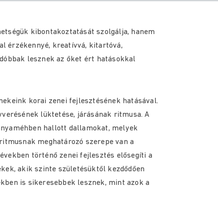
etségük kibontakoztatását szolgálja, hanem
al érzékennyé, kreatívvá, kitartóvá,
adóbbak lesznek az őket ért hatásokkal
ekeink korai zenei fejlesztésének hatásával.
vverésének lüktetése, járásának ritmusa. A
anyaméhben hallott dallamokat, melyek
a ritmusnak meghatározó szerepe van a
vekben történő zenei fejlesztés elősegíti a
kek, akik szinte születésüktől kezdődően
kben is sikeresebbek lesznek, mint azok a