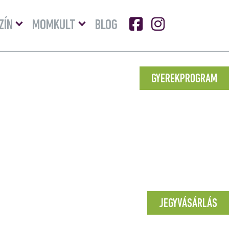
Menü
Menü
ZÍN
MOMKULT
BLOG
lenyitása
lenyitása
GYEREKPROGRAM
JEGYVÁSÁRLÁS