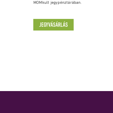
MOMkult jegypénztárában.
JEGYVÁSÁRLÁS