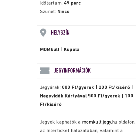
Időtartam:
45 perc
Szünet:
Nincs
HELYSZÍN
MOMkult
|
Kupola
JEGYINFORMÁCIÓK
Jegyárak:
800 Ft/gyerek | 200 Ft/kísérő |
Hegyvidék Kártyával 500 Ft/gyerek | 100
Ft/kísérő
Jegyek kaphatók a
momkult.jegy.hu
oldalon,
az Interticket hálózatában, valamint a