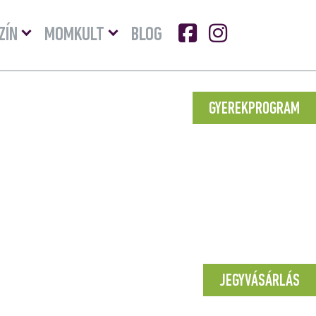
Menü
Menü
ZÍN
MOMKULT
BLOG
lenyitása
lenyitása
GYEREKPROGRAM
JEGYVÁSÁRLÁS