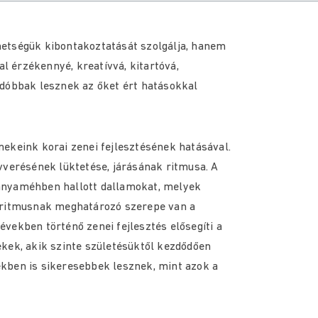
etségük kibontakoztatását szolgálja, hanem
al érzékennyé, kreatívvá, kitartóvá,
adóbbak lesznek az őket ért hatásokkal
ekeink korai zenei fejlesztésének hatásával.
vverésének lüktetése, járásának ritmusa. A
anyaméhben hallott dallamokat, melyek
a ritmusnak meghatározó szerepe van a
vekben történő zenei fejlesztés elősegíti a
kek, akik szinte születésüktől kezdődően
kben is sikeresebbek lesznek, mint azok a