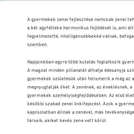
A gyermekek zenei fejlesztése nemcsak zenei teh
a két agyfélteke harmonikus fejlődését is, ami ált
fegyelmezetté, intelligensebbekké válnak, befog
szemben.
Napjainkban egyre több kutatás foglalkozik gyerm
A magzat minden pillanatát áthatja édesanyja szí
gyermekek születésük után felismerik a még az 
megnyugtatják őket. A zenének, az éneklésnek, 
gyermekek személyiségfejlődésében. Az első életé
későbbi szabad zenei önkifejezést. Azok a gyerme
kapcsolatban állnak a zenével, más tevékenysége
társaik, akiket kevés zene vett körül.