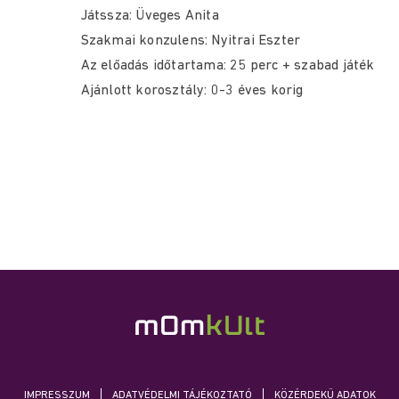
Játssza: Üveges Anita
Szakmai konzulens: Nyitrai Eszter
Az előadás időtartama: 25 perc + szabad játék
Ajánlott korosztály: 0-3 éves korig
IMPRESSZUM
ADATVÉDELMI TÁJÉKOZTATÓ
KÖZÉRDEKŰ ADATOK