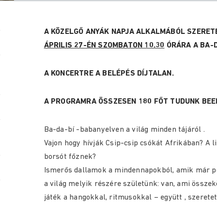
A KÖZELGŐ ANYÁK NAPJA ALKALMÁBÓL SZERET
ÁPRILIS 27-ÉN SZOMBATON 10.30
ÓRÁRA A BA-
A KONCERTRE A BELÉPÉS DÍJTALAN.
A PROGRAMRA ÖSSZESEN 180 FŐT TUDUNK BEEN
Ba-da-bí -babanyelven a világ minden tájáról .
Vajon hogy hívják Csip-csip csókát Afrikában? A l
borsót főznek?
Ismerős dallamok a mindennapokból, amik már po
a világ melyik részére születünk: van, ami összek
játék a hangokkal, ritmusokkal – együtt , szeretet