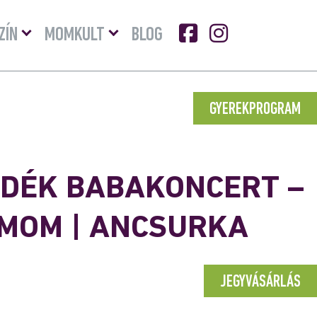
Menü
Menü
ZÍN
MOMKULT
BLOG
lenyitása
lenyitása
GYEREKPROGRAM
NDÉK BABAKONCERT –
ekMOM | ANCSURKA
JEGYVÁSÁRLÁS