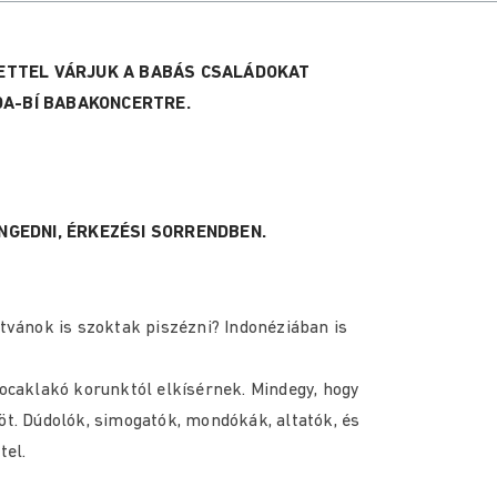
ETTEL VÁRJUK A BABÁS CSALÁDOKAT
DA-BÍ BABAKONCERTRE.
GEDNI, ÉRKEZÉSI SORRENDBEN.
itvánok is szoktak piszézni? Indonéziában is
caklakó korunktól elkísérnek. Mindegy, hogy
öt. Dúdolók, simogatók, mondókák, altatók, és
tel.