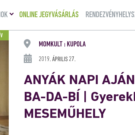
Menü
MOK
ONLINE JEGYVÁSÁRLÁS
RENDEZVÉNYHELYS
lenyitása
ÍV
MOMKULT
KUPOLA
|
2019. ÁPRILIS 27.
ANYÁK NAPI AJÁ
BA-DA-BÍ | Gyer
MESEMŰHELY