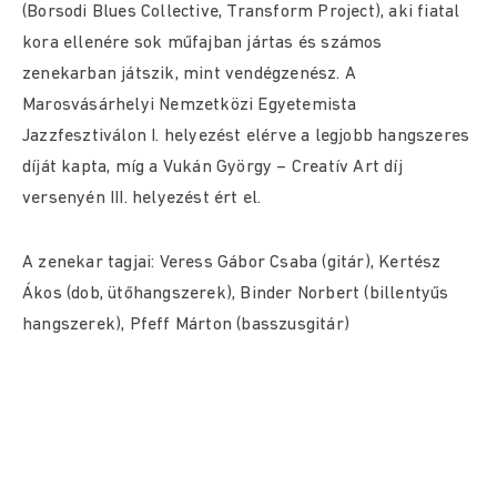
(Borsodi Blues Collective, Transform Project), aki fiatal
kora ellenére sok műfajban jártas és számos
zenekarban játszik, mint vendégzenész. A
Marosvásárhelyi Nemzetközi Egyetemista
Jazzfesztiválon I. helyezést elérve a legjobb hangszeres
díját kapta, míg a Vukán György – Creatív Art díj
versenyén III. helyezést ért el.
A zenekar tagjai: Veress Gábor Csaba (gitár), Kertész
Ákos (dob, ütőhangszerek), Binder Norbert (billentyűs
hangszerek), Pfeff Márton (basszusgitár)