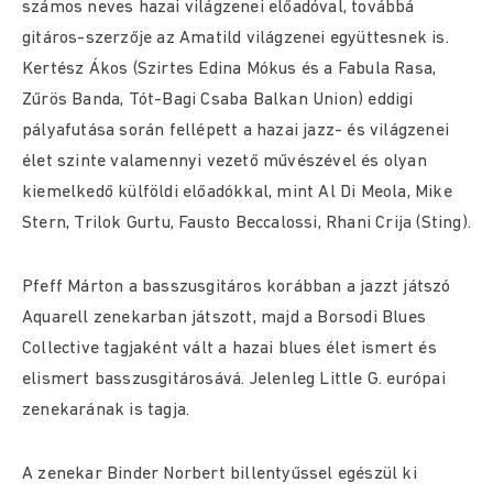
számos neves hazai világzenei előadóval, továbbá
gitáros-szerzője az Amatild világzenei együttesnek is.
Kertész Ákos (Szirtes Edina Mókus és a Fabula Rasa,
Zűrös Banda, Tót-Bagi Csaba Balkan Union) eddigi
pályafutása során fellépett a hazai jazz- és világzenei
élet szinte valamennyi vezető művészével és olyan
kiemelkedő külföldi előadókkal, mint Al Di Meola, Mike
Stern, Trilok Gurtu, Fausto Beccalossi, Rhani Crija (Sting).
Pfeff Márton a basszusgitáros korábban a jazzt játszó
Aquarell zenekarban játszott, majd a Borsodi Blues
Collective tagjaként vált a hazai blues élet ismert és
elismert basszusgitárosává. Jelenleg Little G. európai
zenekarának is tagja.
A zenekar Binder Norbert billentyűssel egészül ki