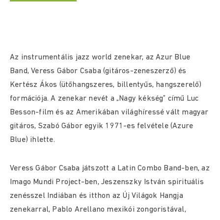
Az instrumentális jazz world zenekar, az Azur Blue
Band, Veress Gábor Csaba (gitáros-zeneszerző) és
Kertész Ákos (ütőhangszeres, billentyűs, hangszerelő)
formációja. A zenekar nevét a „Nagy kékség” című Luc
Besson-film és az Amerikában világhíressé vált magyar
gitáros, Szabó Gábor egyik 1971-es felvétele (Azure
Blue) ihlette.
Veress Gábor Csaba játszott a Latin Combo Band-ben, az
Imago Mundi Project-ben, Jeszenszky István spirituális
zenésszel Indiában és itthon az Új Világok Hangja
zenekarral, Pablo Arellano mexikói zongoristával,