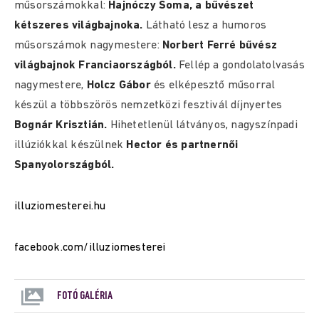
műsorszámokkal:
Hajnóczy Soma, a bűvészet
kétszeres világbajnoka.
Látható lesz a humoros
műsorszámok nagymestere:
Norbert Ferré bűvész
világbajnok Franciaországból.
Fellép a gondolatolvasás
nagymestere,
Holcz Gábor
és elképesztő műsorral
készül a többszörös nemzetközi fesztivál díjnyertes
Bognár Krisztián.
Hihetetlenül látványos, nagyszínpadi
illúziókkal készülnek
Hector és partnernői
Spanyolországból.
illuziomesterei.hu
facebook.com/illuziomesterei
FOTÓ GALÉRIA