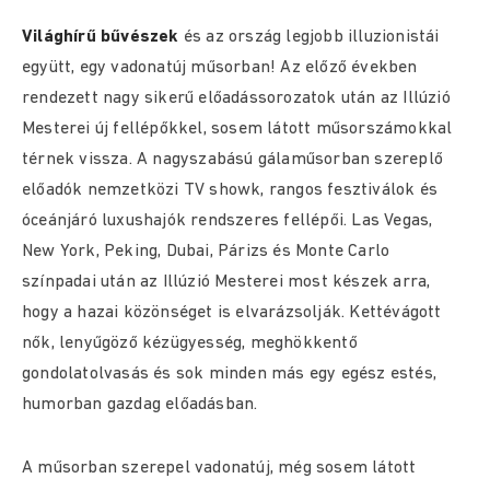
Világhírű bűvészek
és az ország legjobb illuzionistái
együtt, egy vadonatúj műsorban! Az előző években
rendezett nagy sikerű előadássorozatok után az Illúzió
Mesterei új fellépőkkel, sosem látott műsorszámokkal
térnek vissza. A nagyszabású gálaműsorban szereplő
előadók nemzetközi TV showk, rangos fesztiválok és
óceánjáró luxushajók rendszeres fellépői. Las Vegas,
New York, Peking, Dubai, Párizs és Monte Carlo
színpadai után az Illúzió Mesterei most készek arra,
hogy a hazai közönséget is elvarázsolják. Kettévágott
nők, lenyűgöző kézügyesség, meghökkentő
gondolatolvasás és sok minden más egy egész estés,
humorban gazdag előadásban.
A műsorban szerepel vadonatúj, még sosem látott