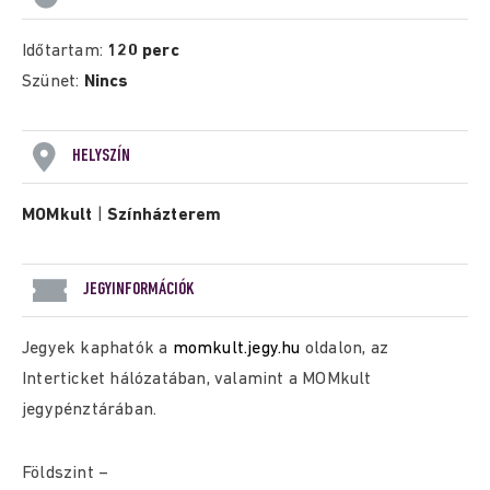
Időtartam:
120 perc
Szünet:
Nincs
HELYSZÍN
MOMkult
|
Színházterem
JEGYINFORMÁCIÓK
Jegyek kaphatók a
momkult.jegy.hu
oldalon, az
Interticket hálózatában, valamint a MOMkult
jegypénztárában.
Földszint –