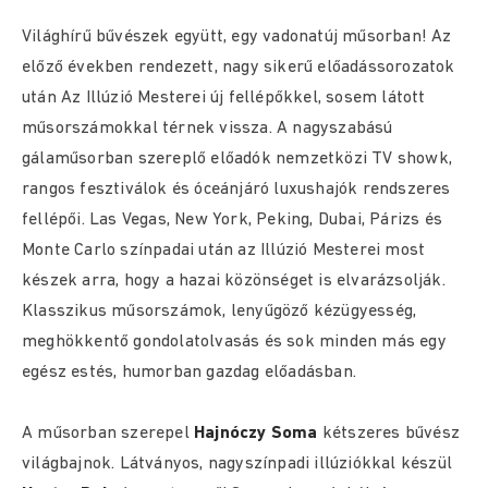
Világhírű bűvészek együtt, egy vadonatúj műsorban! Az
előző években rendezett, nagy sikerű előadássorozatok
után Az Illúzió Mesterei új fellépőkkel, sosem látott
műsorszámokkal térnek vissza. A nagyszabású
gálaműsorban szereplő előadók nemzetközi TV showk,
rangos fesztiválok és óceánjáró luxushajók rendszeres
fellépői. Las Vegas, New York, Peking, Dubai, Párizs és
Monte Carlo színpadai után az Illúzió Mesterei most
készek arra, hogy a hazai közönséget is elvarázsolják.
Klasszikus műsorszámok, lenyűgöző kézügyesség,
meghökkentő gondolatolvasás és sok minden más egy
egész estés, humorban gazdag előadásban.
A műsorban szerepel
Hajnóczy Soma
kétszeres bűvész
világbajnok. Látványos, nagyszínpadi illúziókkal készül