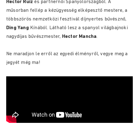
Hector Ruiz
és partnernői Spanyolországból. A
műsorban fellép a kézügyesség elképesztő mestere, a
többszörös nemzetközi fesztivál díjnyertes bűvésznő,
Ding Yang
Kínából. Látható lesz a spanyol világbajnoki
nagydíjas bűvészmester,
Hector Mancha
.
Ne maradjon le erről az egyedi élményről, vegye meg a
jegyét még ma!