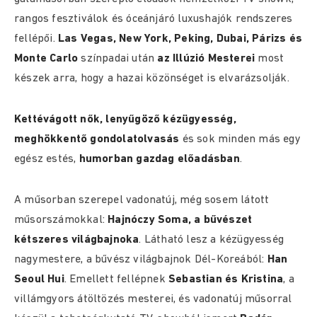
rangos fesztiválok és óceánjáró luxushajók rendszeres
fellépői.
Las Vegas, New York, Peking, Dubai, Párizs és
Monte Carlo
színpadai után
az Illúzió Mesterei
most
készek arra, hogy a hazai közönséget is elvarázsolják.
Kettévágott nők, lenyűgöző kézügyesség,
meghökkentő gondolatolvasás
és sok minden más egy
egész estés,
humorban gazdag előadásban
.
A műsorban szerepel vadonatúj, még sosem látott
műsorszámokkal:
Hajnóczy Soma, a bűvészet
kétszeres világbajnoka
. Látható lesz a kézügyesség
nagymestere, a bűvész világbajnok Dél-Koreából:
Han
Seoul Hui
. Emellett fellépnek
Sebastian és Kristina
, a
villámgyors átöltözés mesterei, és vadonatúj műsorral