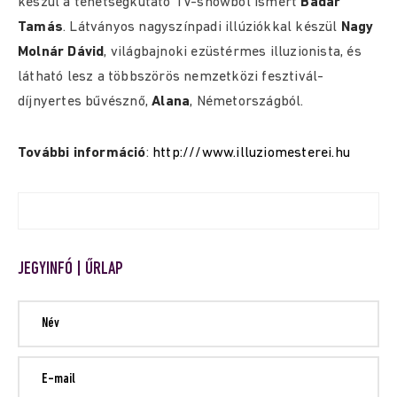
készül a tehetségkutató TV-showból ismert
Badár
Tamás
. Látványos nagyszínpadi illúziókkal készül
Nagy
Molnár Dávid
, világbajnoki ezüstérmes illuzionista, és
látható lesz a többszörös nemzetközi fesztivál-
díjnyertes bűvésznő,
Alana
, Németországból.
További információ
:
http:///www.illuziomesterei.hu
JEGYINFÓ | ŰRLAP