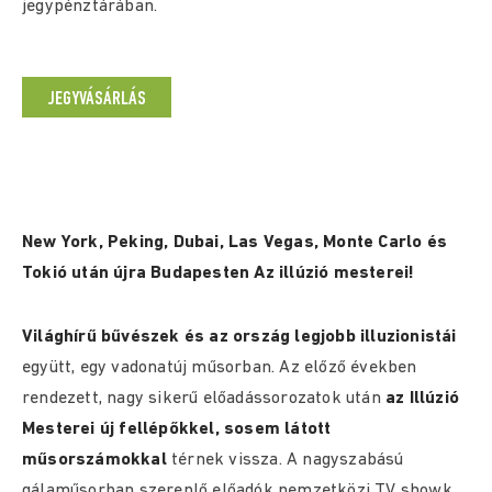
jegypénztárában.
JEGYVÁSÁRLÁS
New York, Peking, Dubai, Las Vegas, Monte Carlo és
Tokió után újra Budapesten Az illúzió mesterei!
Világhírű bűvészek és az ország legjobb illuzionistái
együtt, egy vadonatúj műsorban. Az előző években
rendezett, nagy sikerű előadássorozatok után
az Illúzió
Mesterei
új fellépőkkel, sosem látott
műsorszámokkal
térnek vissza. A nagyszabású
gálaműsorban szereplő előadók nemzetközi TV showk,