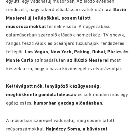
együtt, egy vadonatúj műsorban. Az előző években
rendezett, nagy sikerű előadássorozatok után
az Illúzió
Mesterei új fellépőkkel, sosem látott
műsorszámokkal
térnek vissza. A nagyszabású
gálaműsorban szereplő előadók nemzetközi TV showk,
rangos fesztiválok és óceánjáró luxushajók rendszeres
fellépői.
Las Vegas, New York, Peking, Dubai, Párizs és
Monte Carlo
színpadai után
az Illúzió Mesterei
most
készek arra, hogy a hazai közönséget is elvarázsolják.
Kettévágott nők, lenyűgöző kézügyesség,
meghökkentő gondolatolvasás
és sok minden más egy
egész estés,
humorban gazdag előadásban
.
A műsorban szerepel vadonatúj, még sosem látott
műsorszámokkal:
Hajnóczy Soma, a bűvészet