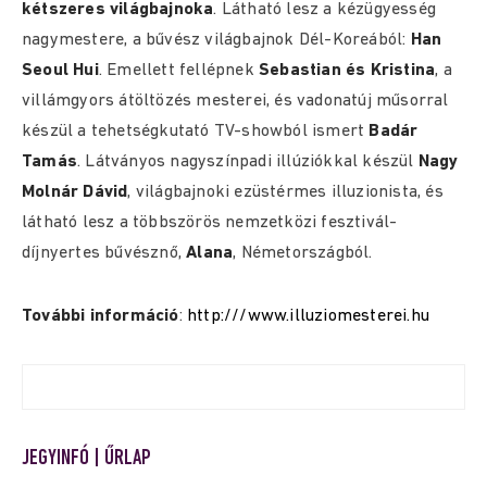
kétszeres világbajnoka
. Látható lesz a kézügyesség
nagymestere, a bűvész világbajnok Dél-Koreából:
Han
Seoul Hui
. Emellett fellépnek
Sebastian és Kristina
, a
villámgyors átöltözés mesterei, és vadonatúj műsorral
készül a tehetségkutató TV-showból ismert
Badár
Tamás
. Látványos nagyszínpadi illúziókkal készül
Nagy
Molnár Dávid
, világbajnoki ezüstérmes illuzionista, és
látható lesz a többszörös nemzetközi fesztivál-
díjnyertes bűvésznő,
Alana
, Németországból.
További információ
:
http:///www.illuziomesterei.hu
JEGYINFÓ | ŰRLAP