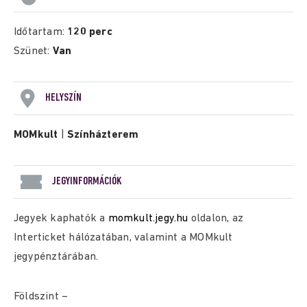
Időtartam:
120 perc
Szünet:
Van
HELYSZÍN
MOMkult
|
Színházterem
JEGYINFORMÁCIÓK
Jegyek kaphatók a
momkult.jegy.hu
oldalon, az
Interticket hálózatában, valamint a MOMkult
jegypénztárában.
Földszint –