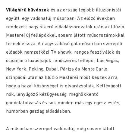
Világhírű bűvészek
és az ország legjobb illuzionistái
együtt, egy vadonatúj műsorban! Az előző években
rendezett nagy sikerű előadássorozatok után az Illúzió
Mesterei új fellépőkkel, sosem látott műsorszámokkal
térnek vissza. A nagyszabású gálaműsorban szereplő
előadók nemzetközi TV showk, rangos fesztiválok és
óceánjáró luxushajók rendszeres fellépői. Las Vegas,
New York, Peking, Dubai, Párizs és Monte Carlo
színpadai után az Illúzió Mesterei most készek arra,
hogy a hazai közönséget is elvarázsolják. Kettévágott
nők, lenyűgöző kézügyesség, meghökkentő
gondolatolvasás és sok minden más egy egész estés,
humorban gazdag előadásban.
A műsorban szerepel vadonatúj, még sosem látott