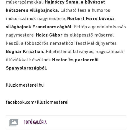
műsorszámokkal:
Hajnóczy Soma, a bűvészet
kétszeres világbajnoka.
Látható lesz a humoros
műsorszámok nagymestere:
Norbert Ferré bűvész
világbajnok Franciaországból.
Fellép a gondolatolvasás
nagymestere,
Holcz Gábor
és elképesztő műsorral
készül a többszörös nemzetközi fesztivál díjnyertes
Bognár Krisztián.
Hihetetlenül látványos, nagyszínpadi
illúziókkal készülnek
Hector és partnernői
Spanyolországból.
illuziomesterei.hu
facebook.com/illuziomesterei
FOTÓ GALÉRIA