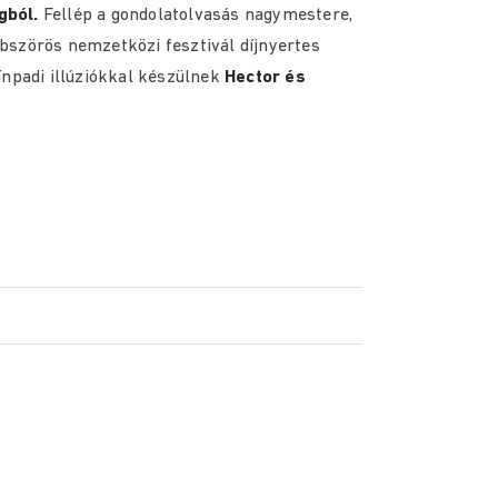
gból.
Fellép a gondolatolvasás nagymestere,
bszörös nemzetközi fesztivál díjnyertes
ínpadi illúziókkal készülnek
Hector és