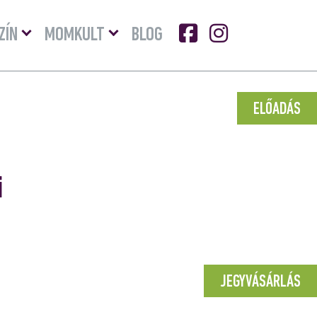
Menü
Menü
ZÍN
MOMKULT
BLOG
lenyitása
lenyitása
ELŐADÁS
i
JEGYVÁSÁRLÁS