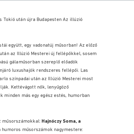
s Tokió után újra Budapesten Az illúzió
istái együtt, egy vadonatúj műsorban! Az előző
tán az Illúzió Mesterei új fellépőkkel, sosem
bású gálaműsorban szereplő előadók
járó luxushajók rendszeres fellépői. Las
arlo színpadai után az Illúzió Mesterei most
lják. Kettévágott nők, lenyűgöző
ok minden más egy egész estés, humorban
tt műsorszámokkal:
Hajnóczy Soma, a
 a humoros műsorszámok nagymestere: