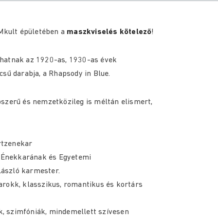
OMkult épületében a
maszkviselés kötelező
!
lhatnak az 1920-as, 1930-as évek
csű darabja, a Rhapsody in Blue.
pszerű és nemzetközileg is méltán elismert,
rtzenekar
 Énekkarának és Egyetemi
ászló karmester.
arokk, klasszikus, romantikus és kortárs
, szimfóniák, mindemellett szívesen