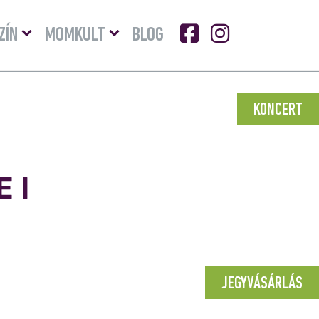
Menü
Menü
ZÍN
MOMKULT
BLOG
lenyitása
lenyitása
KONCERT
 I
JEGYVÁSÁRLÁS