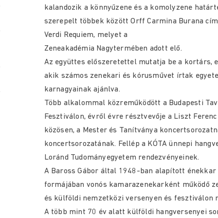
kalandozik a könnyűzene és a komolyzene határt
szerepelt többek között Orff Carmina Burana cím
Verdi Requiem, melyet a
Zeneakadémia Nagytermében adott elő.
Az együttes előszeretettel mutatja be a kortárs,
akik számos zenekari és kórusművet írtak egyet
karnagyainak ajánlva.
Több alkalommal közreműködött a Budapesti Tavas
Fesztiválon, évről évre résztvevője a Liszt Fere
közösen, a Mester és Tanítványa koncertsorozatn
koncertsorozatának. Fellép a KÓTA ünnepi hangve
Loránd Tudományegyetem rendezvényeinek.
A Baross Gábor által 1948-ban alapított énekkar 
formájában vonós kamarazenekarként működő ze
és külföldi nemzetközi versenyen és fesztiválon n
A több mint 70 év alatt külföldi hangversenyei