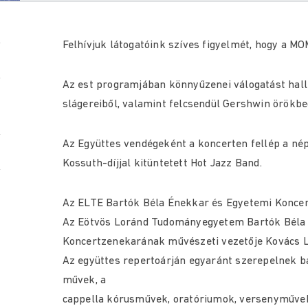
Felhívjuk látogatóink szíves figyelmét, hogy a M
Az est programjában könnyűzenei válogatást hal
slágereiből, valamint felcsendül Gershwin örökbe
Az Együttes vendégeként a koncerten fellép a né
Kossuth-díjjal kitüntetett Hot Jazz Band.
Az ELTE Bartók Béla Énekkar és Egyetemi Konce
Az Eötvös Loránd Tudományegyetem Bartók Béla
Koncertzenekarának művészeti vezetője Kovács L
Az együttes repertoárján egyaránt szerepelnek b
művek, a
cappella kórusművek, oratóriumok, versenyművek