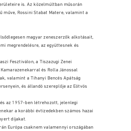
erületeire is. Az közelmúltban műsorán
ű műve, Rossini Stabat Matere, valamint a
 elsődlegesen magyar zeneszerzők alkotásait,
emi megrendelésre, az együttesnek és
zi Fesztiválon, a Tiszazugi Zenei
nc Kamarazenekarral és Rolla Jánossal
ak, valamint a Tihanyi Bencés Apátság
rsenyein, és állandó szereplője az Eötvös
és az 1957-ben létrehozott, jelenlegi
nekar a korábbi évtizedekben számos hazai
yert díjakat.
 során Európa csaknem valamennyi országában