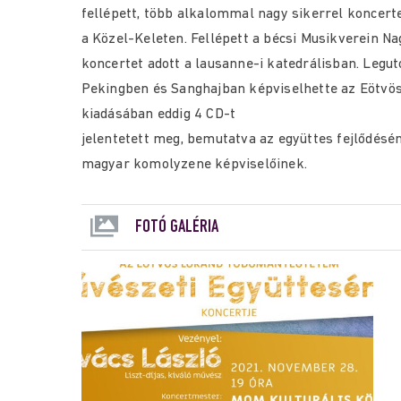
fellépett, több alkalommal nagy sikerrel koncer
a Közel-Keleten. Fellépett a bécsi Musikverein Na
koncertet adott a lausanne-i katedrálisban. Legu
Pekingben és Sanghajban képviselhette az Eötv
kiadásában eddig 4 CD-t
jelentetett meg, bemutatva az együttes fejlődésén
magyar komolyzene képviselőinek.
FOTÓ GALÉRIA