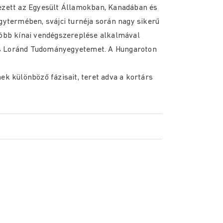
tezett az Egyesült Államokban, Kanadában és
gytermében, svájci turnéja során nagy sikerű
tóbb kínai vendégszereplése alkalmával
ös Loránd Tudományegyetemet. A Hungaroton
ek különböző fázisait, teret adva a kortárs