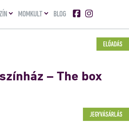
Menü
Menü
ZÍN
MOMKULT
BLOG
lenyitása
lenyitása
ELŐADÁS
yszínház – The box
JEGYVÁSÁRLÁS