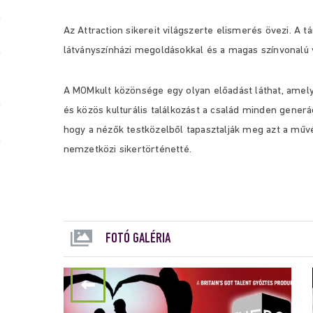
Az Attraction sikereit világszerte elismerés övezi. A t
látványszínházi megoldásokkal és a magas színvonalú 
A MOMkult közönsége egy olyan előadást láthat, amely
és közös kulturális találkozást a család minden generá
hogy a nézők testközelből tapasztalják meg azt a műv
nemzetközi sikertörténetté.
FOTÓ GALÉRIA