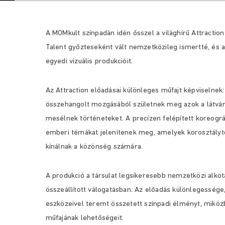
A MOMkult színpadán idén ősszel a világhírű Attraction 
Talent győzteseként vált nemzetközileg ismertté, és 
egyedi vizuális produkcióit.
Az Attraction előadásai különleges műfajt képviselnek:
összehangolt mozgásából születnek meg azok a látván
mesélnek történeteket. A precízen felépített koreográf
emberi témákat jelenítenek meg, amelyek korosztályt
kínálnak a közönség számára.
A produkció a társulat legsikeresebb nemzetközi alkotá
összeállított válogatásban. Az előadás különlegessége
eszközeivel teremt összetett színpadi élményt, miköz
műfajának lehetőségeit.