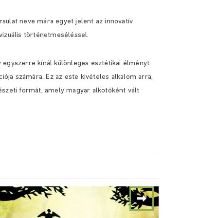
ársulat neve mára egyet jelent az innovatív
vizuális történetmeséléssel.
 egyszerre kínál különleges esztétikai élményt
ciója számára. Ez az este kivételes alkalom arra,
észeti formát, amely magyar alkotóként vált