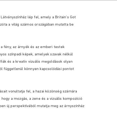
Látványszínház lép fel, amely a Britain’s Got
azóta a világ számos országában mutatta be
 a fény, az árnyék és az emberi testek
yos színpadi képek, amelyek szavak nélkül
iák és a kreatív vizuális megoldások olyan
ól függetlenül könnyen kapcsolódási pontot
sait vonultatja fel, a hazai közönség számára
, hogy a mozgás, a zene és a vizuális kompozíció
ben új perspektívából mutatja meg az árnyszínház