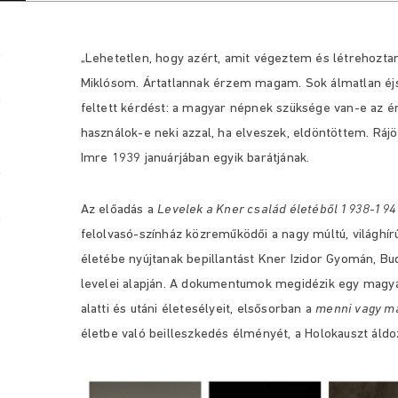
„Lehetetlen, hogy azért, amit végeztem és létrehoztam
Miklósom. Ártatlannak érzem magam. Sok álmatlan éjsz
feltett kérdést: a magyar népnek szüksége van-e az én
használok-e neki azzal, ha elveszek, eldöntöttem. Rájö
Imre 1939 januárjában egyik barátjának.
Az előadás a
Levelek a Kner család életéből 1938-194
felolvasó-színház közreműködői a nagy múltú, világhí
életébe nyújtanak bepillantást Kner Izidor Gyomán, B
levelei alapján. A dokumentumok megidézik egy magyar z
alatti és utáni életesélyeit, elsősorban a
menni vagy m
életbe való beilleszkedés élményét, a Holokauszt áldoz