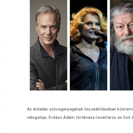
Az előadás szöveganyagának összeállításában közremű
válogatója, Erdész Ádám történész-levéltáros és Szil 