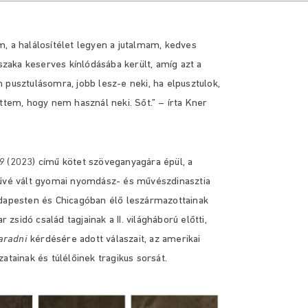
, a halálosítélet legyen a jutalmam, kedves
aka keserves kínlódásába került, amíg azt a
 pusztulásomra, jobb lesz-e neki, ha elpusztulok,
ttem, hogy nem használ neki. Sőt.” – írta Kner
9
(2023) című kötet szöveganyagára épül, a
rűvé vált gyomai nyomdász- és művészdinasztia
udapesten és Chicagóban élő leszármazottainak
sidó család tagjainak a II. világháború előtti,
aradni
kérdésére adott válaszait, az amerikai
atainak és túlélőinek tragikus sorsát.