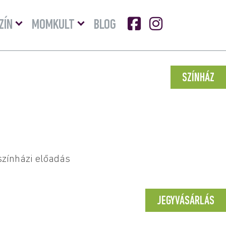
Menü
Menü
ZÍN
MOMKULT
BLOG
lenyitása
lenyitása
SZÍNHÁZ
színházi előadás
JEGYVÁSÁRLÁS