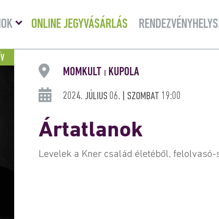
Menü
MOK
ONLINE JEGYVÁSÁRLÁS
RENDEZVÉNYHELYS
lenyitása
ÍV
MOMKULT
KUPOLA
|
2024. JÚLIUS 06. | SZOMBAT 19:00
Ártatlanok
Levelek a Kner család életéből, felolvasó-