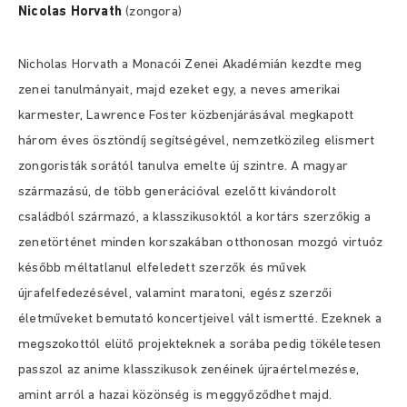
Nicolas Horvath
(zongora)
Nicholas Horvath a Monacói Zenei Akadémián kezdte meg
zenei tanulmányait, majd ezeket egy, a neves amerikai
karmester, Lawrence Foster közbenjárásával megkapott
három éves ösztöndíj segítségével, nemzetközileg elismert
zongoristák sorától tanulva emelte új szintre. A magyar
származású, de több generációval ezelőtt kivándorolt
családból származó, a klasszikusoktól a kortárs szerzőkig a
zenetörténet minden korszakában otthonosan mozgó virtuóz
később méltatlanul elfeledett szerzők és művek
újrafelfedezésével, valamint maratoni, egész szerzői
életműveket bemutató koncertjeivel vált ismertté. Ezeknek a
megszokottól elütő projekteknek a sorába pedig tökéletesen
passzol az anime klasszikusok zenéinek újraértelmezése,
amint arról a hazai közönség is meggyőződhet majd.