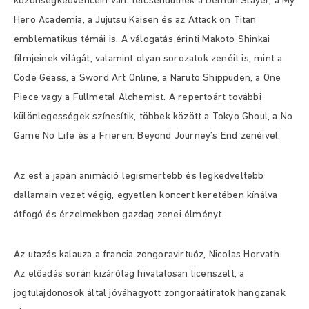
közönségkedvencein van: felcsendülnek a Demon Slayer, a My
Hero Academia, a Jujutsu Kaisen és az Attack on Titan
emblematikus témái is. A válogatás érinti Makoto Shinkai
filmjeinek világát, valamint olyan sorozatok zenéit is, mint a
Code Geass, a Sword Art Online, a Naruto Shippuden, a One
Piece vagy a Fullmetal Alchemist. A repertoárt további
különlegességek színesítik, többek között a Tokyo Ghoul, a No
Game No Life és a Frieren: Beyond Journey’s End zenéivel.
Az est a japán animáció legismertebb és legkedveltebb
dallamain vezet végig, egyetlen koncert keretében kínálva
átfogó és érzelmekben gazdag zenei élményt.
Az utazás kalauza a francia zongoravirtuóz, Nicolas Horvath.
Az előadás során kizárólag hivatalosan licenszelt, a
jogtulajdonosok által jóváhagyott zongoraátiratok hangzanak