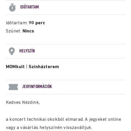
IDŐTARTAM
Időtartam:
90 perc
Szünet:
Nincs
HELYSZÍN
MOMkult
|
Színházterem
JEGYINFORMÁCIÓK
Kedves Nézőink,
a koncert technikai okokból elmarad. A jegyeket online
vagy a vásárlás helyszínén visszaváltjuk.