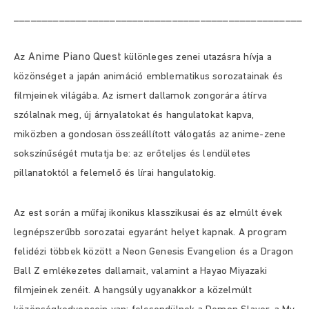
___________________________________________________
Anime Piano Quest
Az
különleges zenei utazásra hívja a
közönséget a japán animáció emblematikus sorozatainak és
filmjeinek világába. Az ismert dallamok zongorára átírva
szólalnak meg, új árnyalatokat és hangulatokat kapva,
miközben a gondosan összeállított válogatás az anime-zene
sokszínűségét mutatja be: az erőteljes és lendületes
pillanatoktól a felemelő és lírai hangulatokig.
Az est során a műfaj ikonikus klasszikusai és az elmúlt évek
legnépszerűbb sorozatai egyaránt helyet kapnak. A program
felidézi többek között a Neon Genesis Evangelion és a Dragon
Ball Z emlékezetes dallamait, valamint a Hayao Miyazaki
filmjeinek zenéit. A hangsúly ugyanakkor a közelmúlt