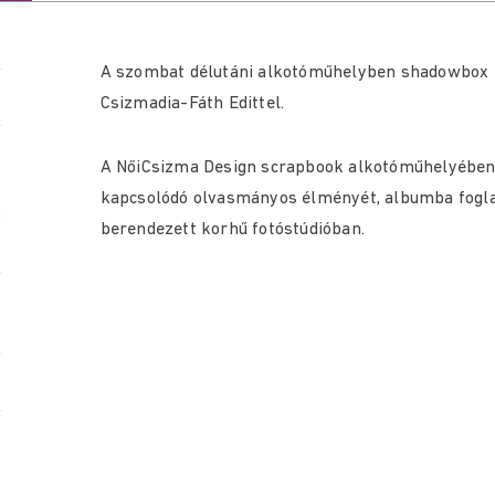
A szombat délutáni alkotóműhelyben shadowbox ké
Csizmadia-Fáth Edittel.
A NőiCsizma Design scrapbook alkotóműhelyében
kapcsolódó olvasmányos élményét, albumba foglal
berendezett korhű fotóstúdióban.