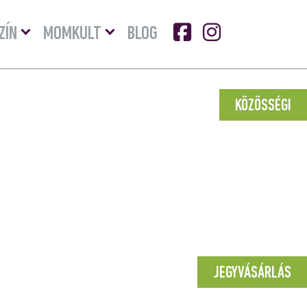
Menü
Menü
ZÍN
MOMKULT
BLOG
lenyitása
lenyitása
KÖZÖSSÉGI
JEGYVÁSÁRLÁS