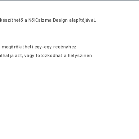
szíthető a NőiCsizma Design alapítójával,
 megörökítheti egy-egy regényhez
hatja azt, vagy fotózkodhat a helyszínen