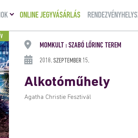
Menü
MOK
ONLINE JEGYVÁSÁRLÁS
RENDEZVÉNYHELYS
lenyitása
ÍV
MOMKULT
SZABÓ LŐRINC TEREM
|
2018. SZEPTEMBER 15.
Alkotóműhely
Agatha Christie Fesztivál