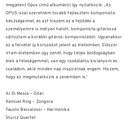
megjelent Opus című albumáról így nyilatkozik: „Az
OPUS-szal szeretném tovább fejleszteni komponista
készségeimet, és azt hiszem ez a fejlődés a
személyemre is mélyen hatott, komponista-gitárossá
változtam a korábbi gitáros-komponistából. Ugyanakkor
ez a felvétel új korszakot jelent az életemben. Először
írtam életemben úgy zenét, hogy teljes boldogságban
élek a feleségemmel, van egy csodálatos kislányom és
családom, akik minden nap inspirálnak engem. Hiszem,
hogy ez megmutatkozik a zenémben is.”
Al Di Meola – Gitár
Kemuel Roig – Zongora
Fausto Beccalossi – Harmonika
Sturcz Quartet