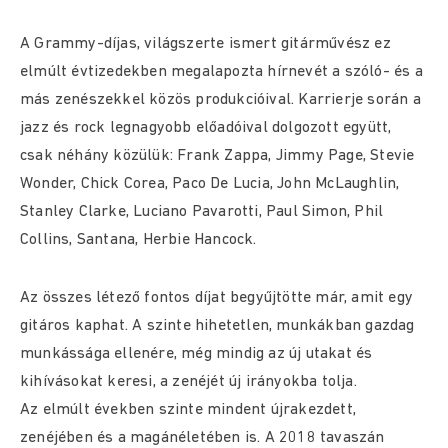
A Grammy-díjas, világszerte ismert gitárművész ez
elmúlt évtizedekben megalapozta hírnevét a szóló- és a
más zenészekkel közös produkcióival. Karrierje során a
jazz és rock legnagyobb előadóival dolgozott együtt,
csak néhány közülük: Frank Zappa, Jimmy Page, Stevie
Wonder, Chick Corea, Paco De Lucia, John McLaughlin,
Stanley Clarke, Luciano Pavarotti, Paul Simon, Phil
Collins, Santana, Herbie Hancock.
Az összes létező fontos díjat begyűjtötte már, amit egy
gitáros kaphat. A szinte hihetetlen, munkákban gazdag
munkássága ellenére, még mindig az új utakat és
kihívásokat keresi, a zenéjét új irányokba tolja.
Az elmúlt években szinte mindent újrakezdett,
zenéjében és a magánéletében is. A 2018 tavaszán