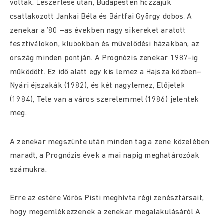
voltak. Leszerlése után, Budapesten hozzájuk
csatlakozott Jankai Béla és Bártfai György dobos. A
zenekar a ’80 –as években nagy sikereket aratott
fesztiválokon, klubokban és művelődési házakban, az
ország minden pontján. A Prognózis zenekar 1987-ig
működött. Ez idő alatt egy kis lemez a Hajsza közben–
Nyári éjszakák (1982), és két nagylemez, Előjelek
(1984), Tele van a város szerelemmel (1986) jelentek
meg.
A zenekar megszünte után minden tag a zene közelében
maradt, a Prognózis évek a mai napig meghatározóak
számukra.
Erre az estére Vörös Pisti meghívta régi zenésztársait,
hogy megemlékezzenek a zenekar megalakulásáról A