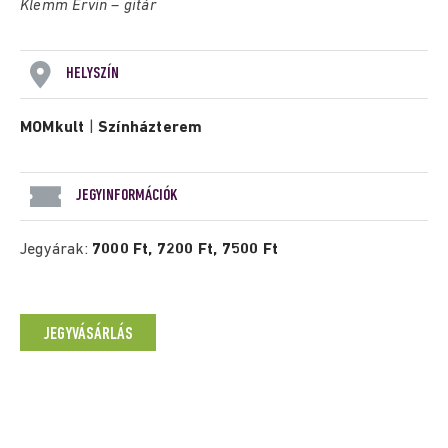
Klemm Ervin – gitár
HELYSZÍN
MOMkult
|
Színházterem
JEGYINFORMÁCIÓK
Jegyárak:
7000 Ft, 7200 Ft, 7500 Ft
JEGYVÁSÁRLÁS