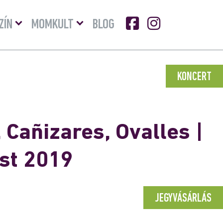
Menü
Menü
ZÍN
MOMKULT
BLOG
lenyitása
lenyitása
KONCERT
 Cañizares, Ovalles |
est 2019
JEGYVÁSÁRLÁS