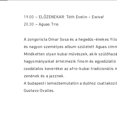
19.00 – ELŐZENEKAR: Tóth Evelin – Ewiva!
20.30 – Aguas Trio
A zongorista Omar Sosa és a hegedűs-énekes Yili
és nagyon személyes album született Aguas címm
Mindketten olyan kubai művészek, akik szülőhazáj
hagyományaikat értelmezik finom és egyedülálló 
csodálatos keverékei az afro-kubai tradicionális
zenének és a jazznek.
A budapesti lemezbemutatón a duóhoz csatlakozik
Gustavo Ovalles.