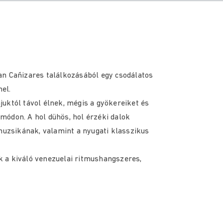
an Cañizares találkozásából egy csodálatos
el.
uktól távol élnek, mégis a gyökereiket és
módon. A hol dühös, hol érzéki dalok
 muzsikának, valamint a nyugati klasszikus
 a kiváló venezuelai ritmushangszeres,