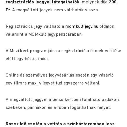
regisztrációs jeggyel látogathatók
, melynek díja
200
Ft
. A megváltott jegyek nem válthatók vissza.
Regisztrációs jegy váltható a
momkult.jegy.hu
oldalon,
valamint a MOMkult jegypénztárában.
A Mozi.kert programjaira a regisztráció a filmek vetítése
előtt egy héttel indul.
Online és személyes jegyvásárlás esetén egy vásárló
egy filmre max. 4 jegyet tud egyszerre váltani.
A megváltott jeggyel a belső kertben található padokon,
székeken, párnákon és a fűben foglalhatnak helyet.
Rossz idő esetén a vetítés a színházteremben lesz