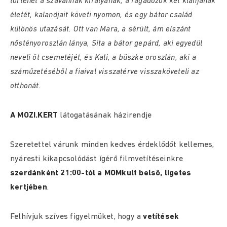
történet a szavannák királyának, a ragadozók két klánjának
életét, kalandjait követi nyomon, és egy bátor család
különös utazását. Ott van Mara, a sérült, ám elszánt
nőstényoroszlán lánya, Sita a bátor gepárd, aki egyedül
neveli öt csemetéjét, és Kali, a büszke oroszlán, aki a
száműzetéséből a fiaival visszatérve visszaköveteli az
otthonát.
A MOZI.KERT
látogatásának házirendje
Szeretettel várunk minden kedves érdeklődőt kellemes,
nyáresti kikapcsolódást ígérő filmvetít
éseinkre
szerdánként 21:00-tól a MOMkult belső, ligetes
kertjében
.
Felhívjuk szíves figyelmüket, hogy a
vetítések