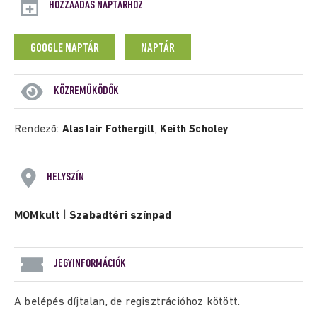
HOZZÁADÁS NAPTÁRHOZ
GOOGLE NAPTÁR
NAPTÁR
KÖZREMŰKÖDŐK
Rendező:
Alastair Fothergill
,
Keith Scholey
HELYSZÍN
MOMkult
|
Szabadtéri színpad
JEGYINFORMÁCIÓK
A belépés díjtalan, de regisztrációhoz kötött.