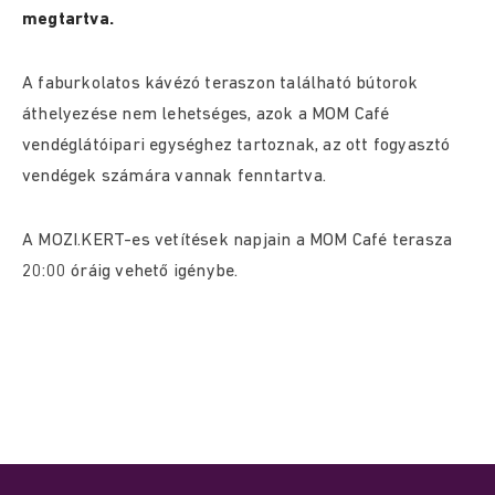
megtartva.
A faburkolatos kávézó teraszon található bútorok
áthelyezése nem lehetséges, azok a MOM Café
vendéglátóipari egységhez tartoznak, az ott fogyasztó
vendégek számára vannak fenntartva.
A MOZI.KERT-es vetítések napjain a MOM Café terasza
20:00 óráig vehető igénybe.