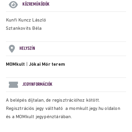
KÖZREMŰKÖDŐK
Kunfi Kuncz László
Sztankovits Béla
HELYSZÍN
MOMkult
|
Jókai Mór terem
JEGYINFORMÁCIÓK
A belépés díjtalan, de regisztrációhoz kötött.
Regisztrációs jegy váltható a momkult.jegy.hu oldalon
és a MOMkult jegypénztárában.