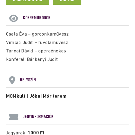
KÖZREMŰKÖDŐK
Csala Éva – gordonkaművész
Vimláti Judit – fuvolaművész
Tarnai Dávid – operaénekes
konferál: Bárkányi Judit
HELYSZÍN
MOMkult
|
Jókai Mór terem
JEGYINFORMÁCIÓK
Jegyárak:
1000 Ft