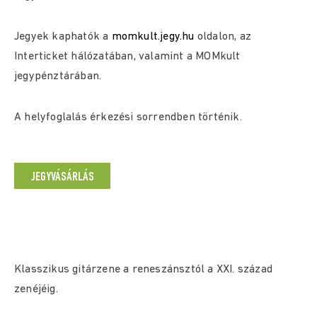
Jegyek kaphatók a
momkult.jegy.hu
oldalon, az
Interticket hálózatában, valamint a MOMkult
jegypénztárában.
A helyfoglalás érkezési sorrendben történik.
JEGYVÁSÁRLÁS
Klasszikus gitárzene a reneszánsztól a XXI. század
zenéjéig.