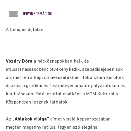
JEGYINFORMÁCIÓK
A belépés díjtalan.
Vozáry Dóra
a hétköznapokban haj-, és
stílustanácsadóként tevékenykedik, szabadidejében sok
örömét leli a képzőművészetekben. Több ízben kerültek
díjazásra grafikái és festményei amatőr pályázatokon és
kiállításokon. Fotói ezúttal elsőként a MOM Kulturális
Központban lesznek láthatók.
Az
„Ablakok világa”
címet viselő képsorozatában
megfér megannyi stílus, legyen szó elegáns