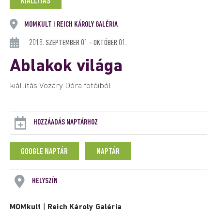
KIÁLLÍTÁS
MOMKULT
REICH KÁROLY GALÉRIA
|
2018. SZEPTEMBER 01 - OKTÓBER 01.
Ablakok világa
kiállítás Vozáry Dóra fotóiból
HOZZÁADÁS NAPTÁRHOZ
GOOGLE NAPTÁR
NAPTÁR
HELYSZÍN
MOMkult
|
Reich Károly Galéria