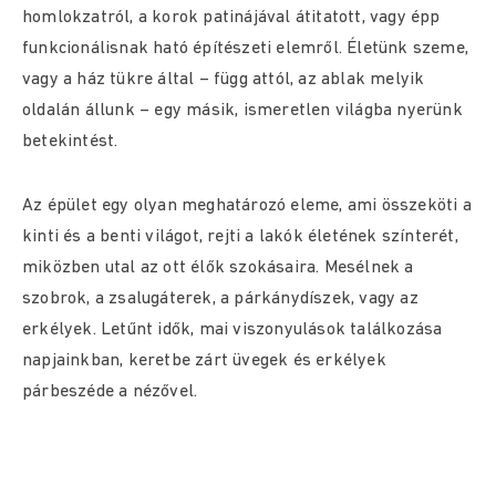
homlokzatról, a korok patinájával átitatott, vagy épp
funkcionálisnak ható építészeti elemről. Életünk szeme,
vagy a ház tükre által – függ attól, az ablak melyik
oldalán állunk – egy másik, ismeretlen világba nyerünk
betekintést.
Az épület egy olyan meghatározó eleme, ami összeköti a
kinti és a benti világot, rejti a lakók életének színterét,
miközben utal az ott élők szokásaira. Mesélnek a
szobrok, a zsalugáterek, a párkánydíszek, vagy az
erkélyek. Letűnt idők, mai viszonyulások találkozása
napjainkban, keretbe zárt üvegek és erkélyek
párbeszéde a nézővel.