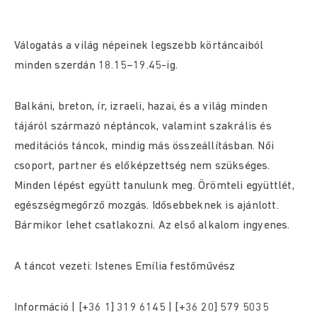
Válogatás a világ népeinek legszebb körtáncaiból
minden szerdán 18.15–19.45-ig.
Balkáni, breton, ír, izraeli, hazai, és a világ minden
tájáról származó néptáncok, valamint szakrális és
meditációs táncok, mindig más összeállításban. Női
csoport, partner és előképzettség nem szükséges.
Minden lépést együtt tanulunk meg. Örömteli együttlét,
egészségmegőrző mozgás. Idősebbeknek is ajánlott.
Bármikor lehet csatlakozni. Az első alkalom ingyenes.
A táncot vezeti: Istenes Emília festőművész
Információ | [+36 1] 319 6145 | [+36 20] 579 5035