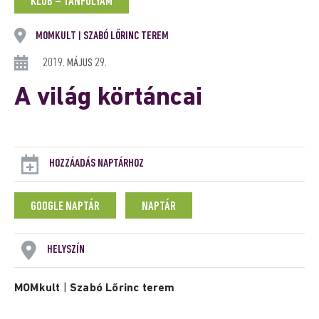
KLUB – TANFOLYAM
MOMKULT
SZABÓ LŐRINC TEREM
|
2019. MÁJUS 29.
A világ körtáncai
HOZZÁADÁS NAPTÁRHOZ
GOOGLE NAPTÁR
NAPTÁR
HELYSZÍN
MOMkult
|
Szabó Lőrinc terem