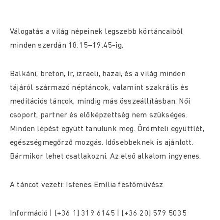
Válogatás a világ népeinek legszebb körtáncaiból
minden szerdán 18.15–19.45-ig.
Balkáni, breton, ír, izraeli, hazai, és a világ minden
tájáról származó néptáncok, valamint szakrális és
meditációs táncok, mindig más összeállításban. Női
csoport, partner és előképzettség nem szükséges.
Minden lépést együtt tanulunk meg. Örömteli együttlét,
egészségmegőrző mozgás. Idősebbeknek is ajánlott.
Bármikor lehet csatlakozni. Az első alkalom ingyenes.
A táncot vezeti: Istenes Emília festőművész
Információ | [+36 1] 319 6145 | [+36 20] 579 5035