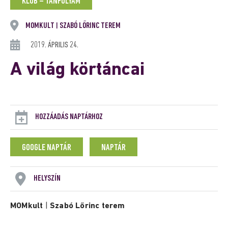
KLUB – TANFOLYAM
MOMKULT
SZABÓ LŐRINC TEREM
|
2019. ÁPRILIS 24.
A világ körtáncai
HOZZÁADÁS NAPTÁRHOZ
GOOGLE NAPTÁR
NAPTÁR
HELYSZÍN
MOMkult
|
Szabó Lőrinc terem