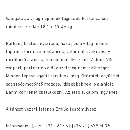
Válogatás a világ népeinek legszebb körtáncaiból
minden szerdán 18.15–19.45-ig.
Balkáni, breton, ír, izraeli, hazai, és a világ minden
tájáról származó néptáncok, valamint szakrális és
meditációs táncok, mindig más összeállításban. Női
csoport, partner és előképzettség nem szükséges.
Minden lépést együtt tanulunk meg. Örömteli együttlét,
egészségmegőrző mozgás. Idősebbeknek is ajánlott.
Bármikor lehet csatlakozni. Az első alkalom ingyenes.
A táncot vezeti: Istenes Emília festőművész
Információ | [+36 1] 319 6145 | [+36 20] 579 5035