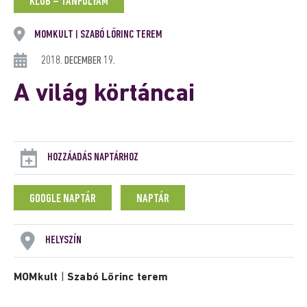
KLUB – TANFOLYAM
MOMKULT
SZABÓ LŐRINC TEREM
|
2018. DECEMBER 19.
A világ körtáncai
HOZZÁADÁS NAPTÁRHOZ
GOOGLE NAPTÁR
NAPTÁR
HELYSZÍN
MOMkult
|
Szabó Lőrinc terem