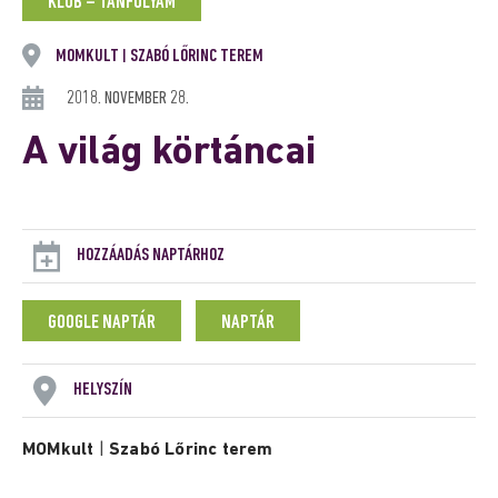
KLUB – TANFOLYAM
MOMKULT
SZABÓ LŐRINC TEREM
|
2018. NOVEMBER 28.
A világ körtáncai
HOZZÁADÁS NAPTÁRHOZ
GOOGLE NAPTÁR
NAPTÁR
HELYSZÍN
MOMkult
|
Szabó Lőrinc terem