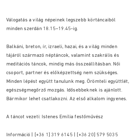
Válogatás a világ népeinek legszebb körtáncaiból
minden szerdán 18.15–19.45-ig.
Balkáni, breton, ír, izraeli, hazai, és a világ minden
tájáról származó néptáncok, valamint szakrális és
meditációs táncok, mindig más összeállításban. Női
csoport, partner és előképzettség nem szükséges.
Minden lépést együtt tanulunk meg. Örömteli együttlét,
egészségmegőrző mozgás. Idősebbeknek is ajánlott.
Bármikor lehet csatlakozni. Az első alkalom ingyenes.
A táncot vezeti: Istenes Emília festőművész
Információ | [+36 1] 319 6145 | [+36 20] 579 5035