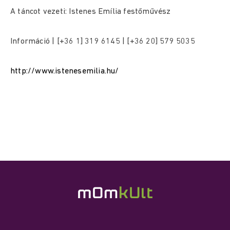
A táncot vezeti: Istenes Emília festőművész
Információ | [+36 1] 319 6145 | [+36 20] 579 5035
http://www.istenesemilia.hu/