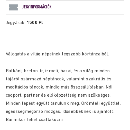
JEGYINFORMÁCIÓK
Jegyárak:
1500 Ft
Válogatás a világ népeinek legszebb körtáncaiból.
Balkáni, breton, ír, izraeli, hazai, és a világ minden
tájáról származó néptáncok, valamint szakrális és
meditációs táncok, mindig más összeállításban. Női
csoport, partner és előképzettség nem szükséges.
Minden lépést együtt tanulunk meg. Örömteli együttlét,
egészségmegőrző mozgás. Idősebbeknek is ajánlott.
Bármikor lehet csatlakozni.