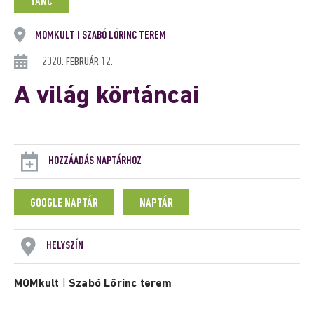
TÁNC
MOMKULT
SZABÓ LŐRINC TEREM
|
2020. FEBRUÁR 12.
A világ körtáncai
HOZZÁADÁS NAPTÁRHOZ
GOOGLE NAPTÁR
NAPTÁR
HELYSZÍN
MOMkult
|
Szabó Lőrinc terem