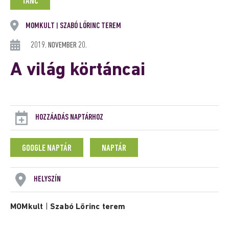
TÁNC
MOMKULT
SZABÓ LŐRINC TEREM
|
2019. NOVEMBER 20.
A világ körtáncai
HOZZÁADÁS NAPTÁRHOZ
GOOGLE NAPTÁR
NAPTÁR
HELYSZÍN
MOMkult
|
Szabó Lőrinc terem