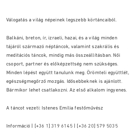
Válogatás a világ népeinek legszebb körtáncaiból.
Balkáni, breton, ír, izraeli, hazai, és a világ minden
tájáról származó néptáncok, valamint szakrális és
meditációs táncok, mindig más összeállításban. Női
csoport, partner és előképzettség nem szükséges.
Minden lépést együtt tanulunk meg. Örömteli együttlét,
egészségmegőrző mozgás. Idősebbeknek is ajánlott.
Bármikor lehet csatlakozni. Az első alkalom ingyenes.
A táncot vezeti: Istenes Emília festőművész
Információ | [+36 1] 319 6145 | [+36 20] 579 5035