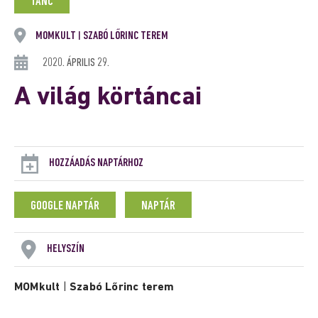
TÁNC
MOMKULT
SZABÓ LŐRINC TEREM
|
2020. ÁPRILIS 29.
A világ körtáncai
HOZZÁADÁS NAPTÁRHOZ
GOOGLE NAPTÁR
NAPTÁR
HELYSZÍN
MOMkult
|
Szabó Lőrinc terem