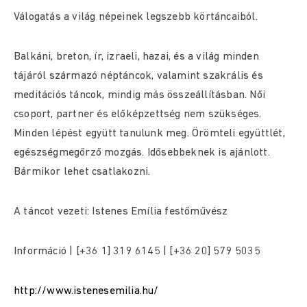
Válogatás a világ népeinek legszebb körtáncaiból.
Balkáni, breton, ír, izraeli, hazai, és a világ minden
tájáról származó néptáncok, valamint szakrális és
meditációs táncok, mindig más összeállításban. Női
csoport, partner és előképzettség nem szükséges.
Minden lépést együtt tanulunk meg. Örömteli együttlét,
egészségmegőrző mozgás. Idősebbeknek is ajánlott.
Bármikor lehet csatlakozni.
A táncot vezeti: Istenes Emília festőművész
Információ | [+36 1] 319 6145 | [+36 20] 579 5035
http://www.istenesemilia.hu/