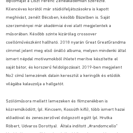
diplomáját a Liszt Ferenc Zeneakadémián szerezte.
Kilencéves korától már stúdiófeljátszásokra is kapott
meghívást, zenélt Bécsben, később Bázelben is. Saját
szerzeményei már akadémiai évei alatt megjelentek a
műsorában. Később szinte kizárólag crossover
csellóművészként hallható.
2018 nyarán Great GreatGrandma
címmel jelent meg első önálló albuma, melyen mindenki által
ismert népdal motívumokból ihletet merítve készítette el
saját bátor, és korszerű feldolgozásait.
2019-ben megjelent
No2 című lemezének dalain keresztül a keringők és etűdök
világába kalauzolja a hallgatót.
Szólóműsora mellett lemezeken és filmzenékben is
közreműködött, (pl. Kincsem, Kossúth kifli), több ismert hazai
előadóval és zeneszerzővel dolgozott egütt (pl. Hrutka
Róbert, Udvaros Dorottya). Általa indított „#randomcello”