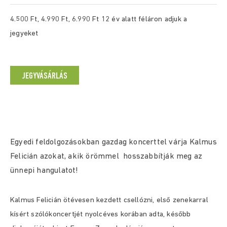
4.500 Ft, 4.990 Ft, 6.990 Ft 12 év alatt féláron adjuk a
jegyeket
JEGYVÁSÁRLÁS
Egyedi feldolgozásokban gazdag koncerttel várja Kalmus
Felicián azokat, akik örömmel hosszabbítják meg az
ünnepi hangulatot!
Kalmus Felicián ötévesen kezdett csellózni, első zenekarral
kísért szólókoncertjét nyolcéves korában adta, később