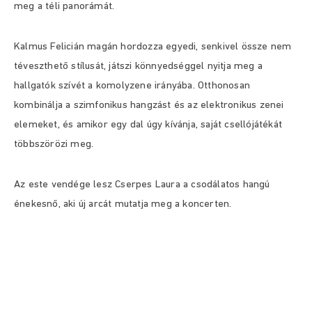
meg a téli panorámát.
Kalmus Felicián magán hordozza egyedi, senkivel össze nem
téveszthető stílusát, játszi könnyedséggel nyitja meg a
hallgatók szívét a komolyzene irányába. Otthonosan
kombinálja a szimfonikus hangzást és az elektronikus zenei
elemeket, és amikor egy dal úgy kívánja, saját csellójátékát
többszörözi meg.
Az este vendége lesz Cserpes Laura a csodálatos hangú
énekesnő, aki új arcát mutatja meg a koncerten.