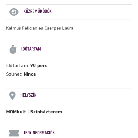
KÖZREMŰKÖDŐK
Kalmus Felicián és Cserpes Laura
IDŐTARTAM
Időtartam:
90 perc
Szünet:
Nincs
HELYSZÍN
MOMkult
|
Színházterem
JEGYINFORMÁCIÓK