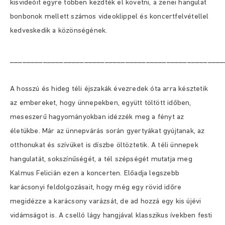
kisvideóit egyre többen kezdték el követni, a zenei hangulat
bonbonok mellett számos videoklippel és koncertfelvétellel
kedveskedik a közönségének.
____________________________________________________
A hosszú és hideg téli éjszakák évezredek óta arra késztetik
az embereket, hogy ünnepekben, együtt töltött időben,
meseszerű hagyományokban idézzék meg a fényt az
életükbe. Már az ünnepvárás során gyertyákat gyújtanak, az
otthonukat és szívüket is díszbe öltöztetik.
A téli ünnepek
hangulatát, sokszínűségét, a tél szépségét mutatja meg
Kalmus Felicián ezen a koncerten. Előadja legszebb
karácsonyi feldolgozásait, hogy még egy rövid időre
megidézze a karácsony varázsát, de ad hozzá egy kis újévi
vidámságot is. A cselló lágy hangjával klasszikus ívekben festi