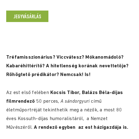
JEGYVÁSÁRLÁS
Tréfamisszionárius? Viccvátesz? Mókanomádoló?
Kabaréhittérítő? A hitetlenség korának nevettetője?
Röhögtető prédikátor? Nemcsak! Is!
Az est első felében
Kocsis Tibor, Balázs Béla-díjas
filmrendező
50 perces,
A sándorgyuri
című
életműportréját tekinthetik meg a nézők, a most 80
éves Kossuth-díjas humoralistáról, a Nemzet
Művészéről.
A rendező egyben az est házigazdája is.