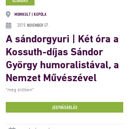
ELŐADÁS
MOMKULT
KUPOLA
|
2019. NOVEMBER 07.
A sándorgyuri | Két óra a
Kossuth-díjas Sándor
György humoralistával, a
Nemzet Művészével
"még élőben"
JEGYVÁSÁRLÁS