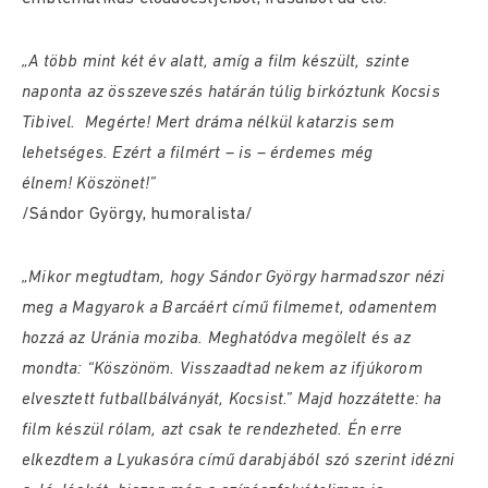
„A több mint két év alatt, amíg a film készült, szinte
naponta az összeveszés határán túlig birkóztunk Kocsis
Tibivel. Megérte! Mert dráma nélkül katarzis sem
lehetséges. Ezért a filmért – is – érdemes még
élnem! Köszönet!”
/Sándor György, humoralista/
„Mikor megtudtam, hogy Sándor György harmadszor nézi
meg a Magyarok a Barcáért című filmemet, odamentem
hozzá az Uránia moziba. Meghatódva megölelt és az
mondta: “Köszönöm. Visszaadtad nekem az ifjúkorom
elvesztett futballbálványát, Kocsist.” Majd hozzátette: ha
film készül rólam, azt csak te rendezheted. Én erre
elkezdtem a Lyukasóra című darabjából szó szerint idézni