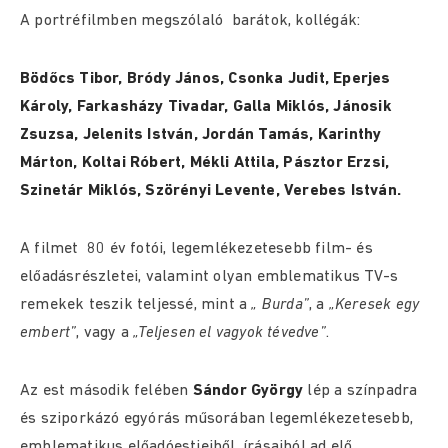
A portréfilmben megszólaló barátok, kollégák:
Bödőcs Tibor, Bródy János, Csonka Judit, Eperjes
Károly, Farkasházy Tivadar, Galla Miklós, Jánosik
Zsuzsa, Jelenits István, Jordán Tamás, Karinthy
Márton, Koltai Róbert, Mékli Attila, Pásztor Erzsi,
Szinetár Miklós, Szörényi Levente, Verebes István.
A filmet 80 év fotói, legemlékezetesebb film- és
előadásrészletei, valamint olyan emblematikus TV-s
remekek teszik teljessé, mint a
„ Burda”
, a
„Keresek egy
embert”
, vagy a
„Teljesen el vagyok tévedve”
.
Az est második felében
Sándor György
lép a színpadra
és sziporkázó egyórás műsorában legemlékezetesebb,
emblematikus előadóestjeiből, írásaiból ad elő.