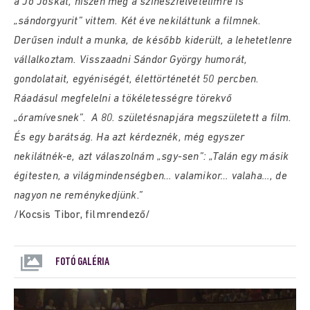
a Jó Jóskát, hiszen még a színészfelvételimre is
„sándorgyurit” vittem. Két éve nekiláttunk a filmnek.
Derűsen indult a munka, de később kiderült, a lehetetlenre
vállalkoztam. Visszaadni Sándor György humorát,
gondolatait, egyéniségét, élettörténetét 50 percben.
Ráadásul megfelelni a tökéletességre törekvő
„óramívesnek”. A 80. születésnapjára megszületett a film.
És egy barátság. Ha azt kérdeznék, még egyszer
nekilátnék-e, azt válaszolnám „sgy-sen”: „Talán egy másik
égitesten, a világmindenségben… valamikor… valaha…, de
nagyon ne reménykedjünk.”
/Kocsis Tibor, filmrendező/
FOTÓ GALÉRIA