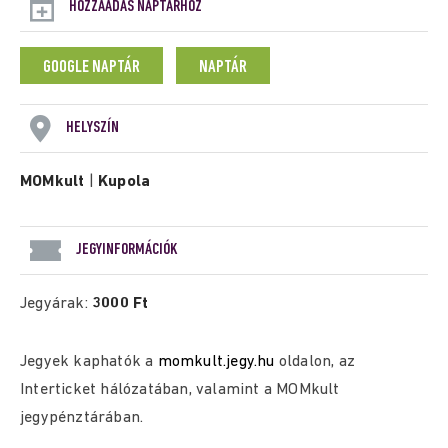
HOZZÁADÁS NAPTÁRHOZ
GOOGLE NAPTÁR
NAPTÁR
HELYSZÍN
MOMkult
|
Kupola
JEGYINFORMÁCIÓK
Jegyárak:
3000 Ft
Jegyek kaphatók a
momkult.jegy.hu
oldalon, az
Interticket hálózatában, valamint a MOMkult
jegypénztárában.