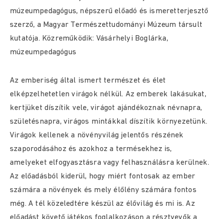
múzeumpedagógus, népszerű előadó és ismeretterjesztő
szerző, a Magyar Természettudományi Múzeum társult
kutatója. Közreműködik: Vásárhelyi Boglárka,
múzeumpedagógus
Az emberiség által ismert természet és élet
elképzelhetetlen virágok nélkül. Az emberek lakásukat,
kertjüket díszítik vele, virágot ajándékoznak névnapra,
születésnapra, virágos mintákkal díszítik környezetünk.
Virágok kellenek a növényvilág jelentős részének
szaporodásához és azokhoz a termésekhez is,
amelyeket elfogyasztásra vagy felhasználásra kerülnek.
Az előadásból kiderül, hogy miért fontosak az ember
számára a növények és mely élőlény számára fontos
még. A tél közeledtére készül az élővilág és mi is. Az
előadást követő játékos foglalkozáson a résztvevők a