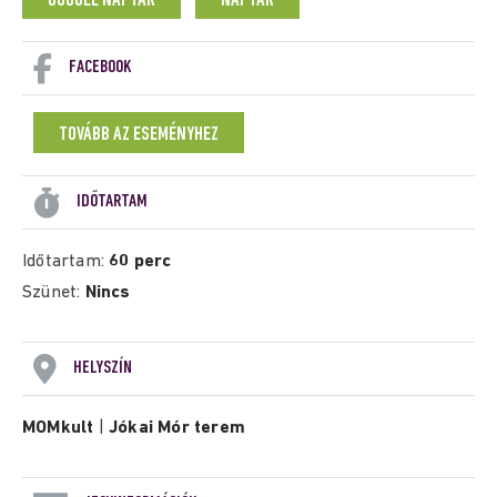
GOOGLE NAPTÁR
NAPTÁR
FACEBOOK
TOVÁBB AZ ESEMÉNYHEZ
IDŐTARTAM
Időtartam:
60 perc
Szünet:
Nincs
HELYSZÍN
MOMkult
|
Jókai Mór terem