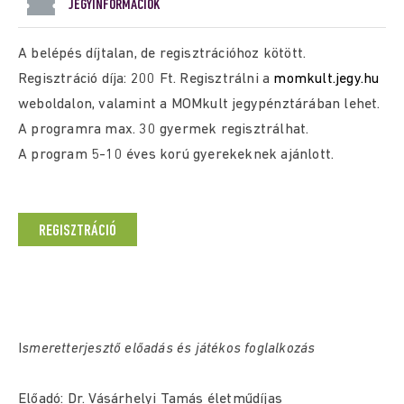
JEGYINFORMÁCIÓK
A belépés díjtalan, de regisztrációhoz kötött.
Regisztráció díja: 200 Ft. Regisztrálni a
momkult.jegy.hu
weboldalon, valamint a MOMkult jegypénztárában lehet.
A programra max. 30 gyermek regisztrálhat.
A program 5-10 éves korú gyerekeknek ajánlott.
REGISZTRÁCIÓ
I
smeretterjesztő előadás és játékos foglalkozás
Előadó: Dr. Vásárhelyi Tamás életműdíjas