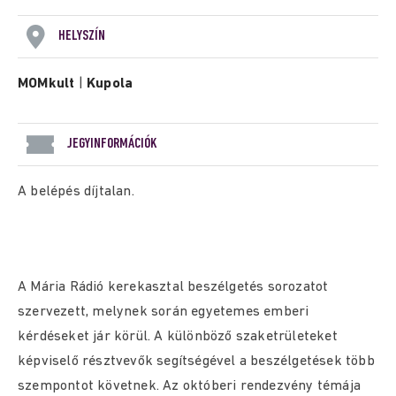
HELYSZÍN
MOMkult
|
Kupola
JEGYINFORMÁCIÓK
A belépés díjtalan.
A Mária Rádió kerekasztal beszélgetés sorozatot
szervezett, melynek során egyetemes emberi
kérdéseket jár körül. A különböző szaketrületeket
képviselő résztvevők segítségével a beszélgetések több
szempontot követnek. Az októberi rendezvény témája