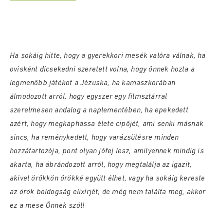
Ha sokáig hitte, hogy a gyerekkori mesék valóra válnak, ha
ovisként dicsekedni szeretett volna, hogy önnek hozta a
legmenőbb játékot a Jézuska, ha kamaszkorában
álmodozott arról, hogy egyszer egy filmsztárral
szerelmesen andalog a naplementében, ha epekedett
azért, hogy megkaphassa élete cipőjét, ami senki másnak
sincs, ha reménykedett, hogy varázsütésre minden
hozzátartozója, pont olyan jófej lesz, amilyennek mindig is
akarta, ha ábrándozott arról, hogy megtalálja az igazit,
akivel örökkön örökké együtt élhet, vagy ha sokáig kereste
az örök boldogság elixírjét, de még nem találta meg, akkor
ez a mese Önnek szól!