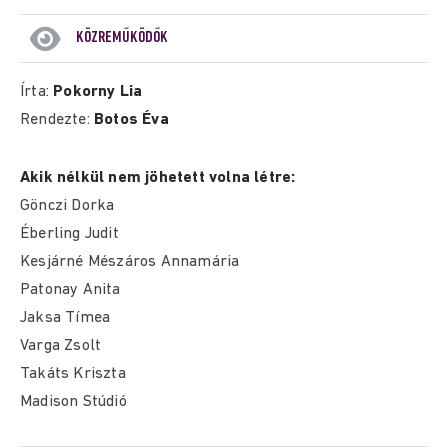
KÖZREMŰKÖDŐK
Írta:
Pokorny Lia
Rendezte:
Botos Éva
Akik nélkül nem jöhetett volna létre:
Gönczi Dorka
Éberling Judit
Kesjárné Mészáros Annamária
Patonay Anita
Jaksa Tímea
Varga Zsolt
Takáts Kriszta
Madison Stúdió