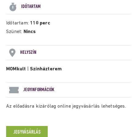
IDŐTARTAM
Időtartam:
110 perc
Szünet:
Nincs
HELYSZÍN
MOMkult
|
Színházterem
JEGYINFORMÁCIÓK
Az előadásra kizárólag online jegyvásárlás lehetséges.
JEGYVÁSÁRLÁS