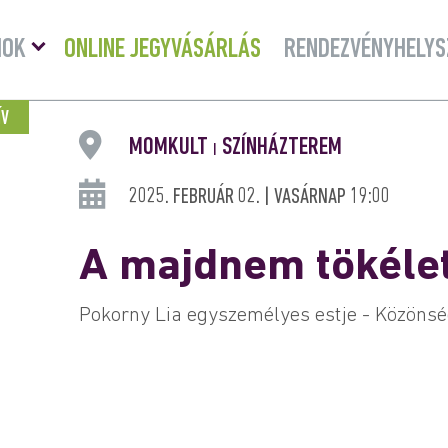
Menü
MOK
ONLINE JEGYVÁSÁRLÁS
RENDEZVÉNYHELYS
lenyitása
ÍV
MOMKULT
SZÍNHÁZTEREM
|
2025. FEBRUÁR 02. | VASÁRNAP 19:00
A majdnem tökélet
Pokorny Lia egyszemélyes estje - Közönsé