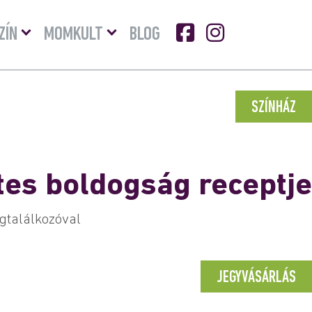
Menü
Menü
ZÍN
MOMKULT
BLOG
lenyitása
lenyitása
SZÍNHÁZ
es boldogság receptje
gtalálkozóval
JEGYVÁSÁRLÁS