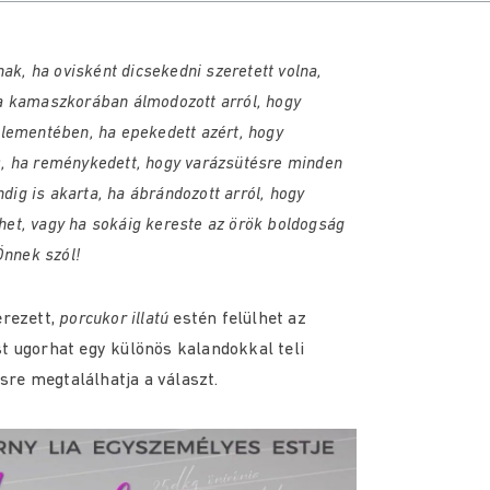
ak, ha ovisként dicsekedni szeretett volna,
a kamaszkorában álmodozott arról, hogy
plementében, ha epekedett azért, hogy
, ha reménykedett, hogy varázsütésre minden
ndig is akarta, ha ábrándozott arról, hogy
lhet, vagy ha sokáig kereste az örök boldogság
Önnek szól!
erezett,
porcukor illatú
estén felülhet az
t ugorhat egy különös kalandokkal teli
re megtalálhatja a választ.