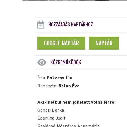
HOZZÁADÁS NAPTÁRHOZ
GOOGLE NAPTÁR
NAPTÁR
KÖZREMŰKÖDŐK
Írta:
Pokorny Lia
Rendezte:
Botos Éva
Akik nélkül nem jöhetett volna létre:
Gönczi Dorka
Éberling Judit
Kesjárné Mészáros Annamária