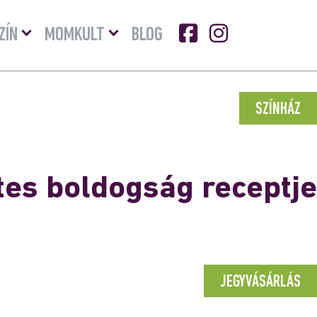
Menü
Menü
ZÍN
MOMKULT
BLOG
lenyitása
lenyitása
SZÍNHÁZ
es boldogság receptje
JEGYVÁSÁRLÁS