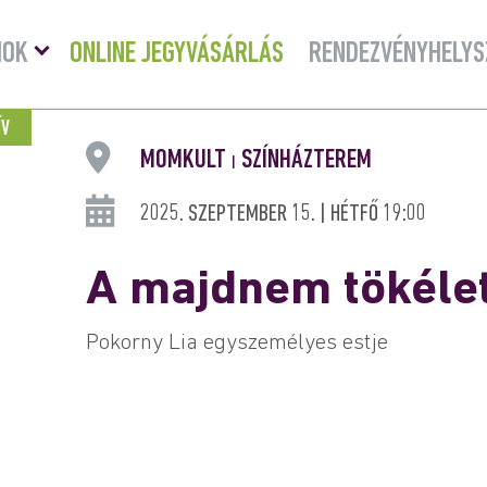
Menü
MOK
ONLINE JEGYVÁSÁRLÁS
RENDEZVÉNYHELYS
lenyitása
ÍV
MOMKULT
SZÍNHÁZTEREM
|
2025. SZEPTEMBER 15. | HÉTFŐ 19:00
A majdnem tökélet
Pokorny Lia egyszemélyes estje