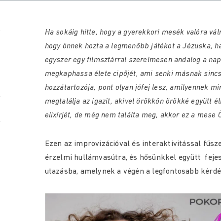
Ha sokáig hitte, hogy a gyerekkori mesék valóra váln
hogy önnek hozta a legmenőbb játékot a Jézuska, h
egyszer egy filmsztárral szerelmesen andalog a na
megkaphassa élete cipőjét, ami senki másnak sincs
hozzátartozója, pont olyan jófej lesz, amilyennek mi
megtalálja az igazit, akivel örökkön örökké együtt é
elixírjét, de még nem találta meg, akkor ez a mese 
Ezen az improvizációval és interaktivitással fűsz
érzelmi hullámvasútra, és hősünkkel együtt fejes
utazásba, amelynek a végén a legfontosabb kérdés