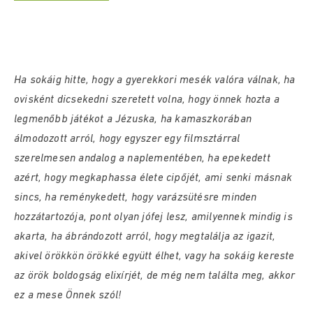
Ha sokáig hitte, hogy a gyerekkori mesék valóra válnak, ha
ovisként dicsekedni szeretett volna, hogy önnek hozta a
legmenőbb játékot a Jézuska, ha kamaszkorában
álmodozott arról, hogy egyszer egy filmsztárral
szerelmesen andalog a naplementében, ha epekedett
azért, hogy megkaphassa élete cipőjét, ami senki másnak
sincs, ha reménykedett, hogy varázsütésre minden
hozzátartozója, pont olyan jófej lesz, amilyennek mindig is
akarta, ha ábrándozott arról, hogy megtalálja az igazit,
akivel örökkön örökké együtt élhet, vagy ha sokáig kereste
az örök boldogság elixírjét, de még nem találta meg, akkor
ez a mese Önnek szól!