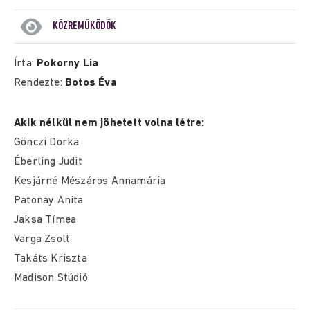
KÖZREMŰKÖDŐK
Írta:
Pokorny Lia
Rendezte:
Botos Éva
Akik nélkül nem jöhetett volna létre:
Gönczi Dorka
Éberling Judit
Kesjárné Mészáros Annamária
Patonay Anita
Jaksa Tímea
Varga Zsolt
Takáts Kriszta
Madison Stúdió