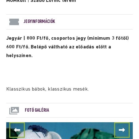
MOMkult
|
Szabó Lőrinc terem
JEGYINFORMÁCIÓK
Jegyár | 800 Ft/fő, csoportos jegy (minimum 3 főtől)
600 Ft/fő. Belépő váltható az előadás előtt a
helyszínen.
Klasszikus bábok, klasszikus mesék.
FOTÓ GALÉRIA