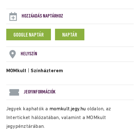
HOZZÁADÁS NAPTÁRHOZ
GOOGLE NAPTÁR
NAPTÁR
HELYSZÍN
MOMkult
|
Színházterem
JEGYINFORMÁCIÓK
Jegyek kaphatók a
momkult.jegy.hu
oldalon, az
Interticket hálózatában, valamint a MOMkult
jegypénztárában.