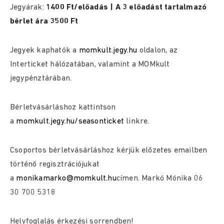
Jegyárak:
1400 Ft/előadás | A 3 előadást tartalmazó
bérlet ára 3500 Ft
Jegyek kaphatók a
momkult.jegy.hu
oldalon, az
Interticket hálózatában, valamint a MOMkult
jegypénztárában.
Bérletvásárláshoz kattintson
a
momkult.jegy.hu/seasonticket
linkre.
Csoportos bérletvásárláshoz kérjük előzetes emailben
történő regisztrációjukat
a
monikamarko@momkult.hu
címen. Markó Mónika 06
30 700 5318
Helyfoglalás érkezési sorrendben!