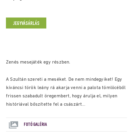
JEGYVÁSÁRLÁS
Zenés mesejáték egy részben.
A Szultán szereti a meséket. De nem mindegyiket! Egy
kíváncsi török leány rá akarja venni a palota tömlöcéből
frissen szabadult öregembert, hogy árulja el, milyen
históriával bőszítette fel a császárt…
FOTÓ GALÉRIA