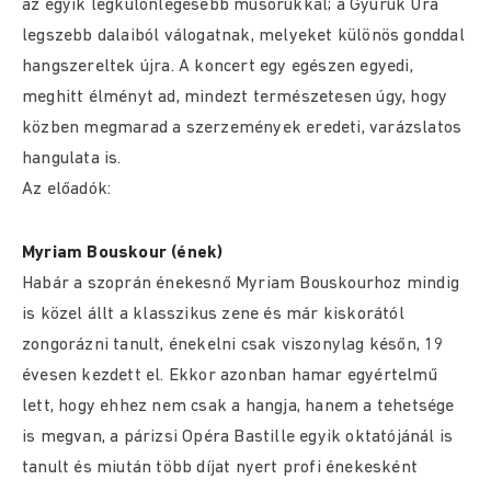
az egyik legkülönlegesebb műsorukkal; a Gyűrűk Ura
legszebb dalaiból válogatnak, melyeket különös gonddal
hangszereltek újra. A koncert egy egészen egyedi,
meghitt élményt ad, mindezt természetesen úgy, hogy
közben megmarad a szerzemények eredeti, varázslatos
hangulata is.
Az előadók:
Myriam Bouskour (ének)
Habár a szoprán énekesnő Myriam Bouskourhoz mindig
is közel állt a klasszikus zene és már kiskorától
zongorázni tanult, énekelni csak viszonylag későn, 19
évesen kezdett el. Ekkor azonban hamar egyértelmű
lett, hogy ehhez nem csak a hangja, hanem a tehetsége
is megvan, a párizsi Opéra Bastille egyik oktatójánál is
tanult és miután több díjat nyert profi énekesként