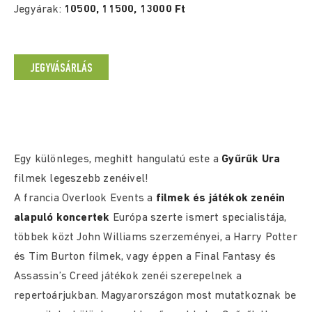
Jegyárak:
10500, 11500, 13000 Ft
JEGYVÁSÁRLÁS
Egy különleges, meghitt hangulatú este a
Gyűrűk Ura
filmek legeszebb zenéivel!
A francia Overlook Events a
filmek és játékok zenéin
alapuló koncertek
Európa szerte ismert specialistája,
többek közt John Williams szerzeményei, a Harry Potter
és Tim Burton filmek, vagy éppen a Final Fantasy és
Assassin’s Creed játékok zenéi szerepelnek a
repertoárjukban. Magyarországon most mutatkoznak be