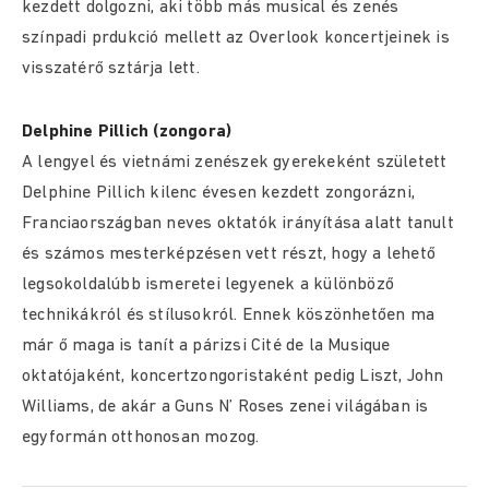
kezdett dolgozni, aki több más musical és zenés
színpadi prdukció mellett az Overlook koncertjeinek is
visszatérő sztárja lett.
Delphine Pillich (zongora)
A lengyel és vietnámi zenészek gyerekeként született
Delphine Pillich kilenc évesen kezdett zongorázni,
Franciaországban neves oktatók irányítása alatt tanult
és számos mesterképzésen vett részt, hogy a lehető
legsokoldalúbb ismeretei legyenek a különböző
technikákról és stílusokról. Ennek köszönhetően ma
már ő maga is tanít a párizsi Cité de la Musique
oktatójaként, koncertzongoristaként pedig Liszt, John
Williams, de akár a Guns N’ Roses zenei világában is
egyformán otthonosan mozog.