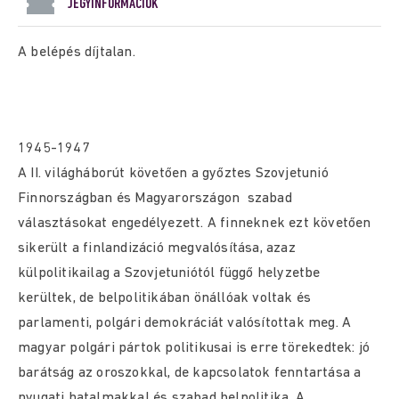
JEGYINFORMÁCIÓK
A belépés díjtalan.
1945-1947
A II. világháborút követően a győztes Szovjetunió
Finnországban és Magyarországon szabad
választásokat engedélyezett. A finneknek ezt követően
sikerült a finlandizáció megvalósítása, azaz
külpolitikailag a Szovjetuniótól függő helyzetbe
kerültek, de belpolitikában önállóak voltak és
parlamenti, polgári demokráciát valósítottak meg. A
magyar polgári pártok politikusai is erre törekedtek: jó
barátság az oroszokkal, de kapcsolatok fenntartása a
nyugati hatalmakkal és szabad belpolitika. A