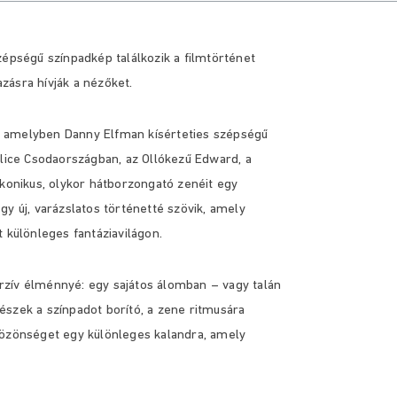
zépségű színpadkép találkozik a filmtörténet
azásra hívják a nézőket.
ba, amelyben Danny Elfman kísérteties szépségű
Alice Csodaországban, az Ollókezű Edward, a
ikonikus, olykor hátborzongató zenéit egy
y új, varázslatos történetté szövik, amely
 különleges fantáziavilágon.
rzív élménnyé: egy sajátos álomban – vagy talán
észek a színpadot borító, a zene ritmusára
a közönséget egy különleges kalandra, amely