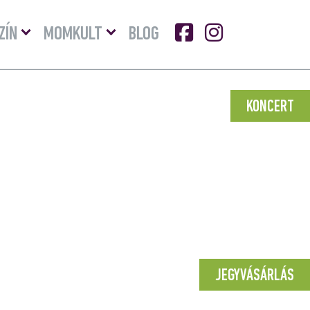
Menü
Menü
ZÍN
MOMKULT
BLOG
lenyitása
lenyitása
KONCERT
JEGYVÁSÁRLÁS