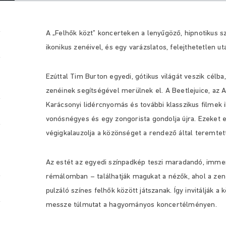
A „Felhők közt” koncerteken a lenyűgöző, hipnotikus s
ikonikus zenéivel, és egy varázslatos, felejthetetlen ut
Ezúttal Tim Burton egyedi, gótikus világát veszik cél
zenéinek segítségével merülnek el. A Beetlejuice, az 
Karácsonyi lidércnyomás és további klasszikus filmek 
vonósnégyes és egy zongorista gondolja újra. Ezeket eg
végigkalauzolja a közönséget a rendező által teremtett
Az estét az egyedi színpadkép teszi maradandó, imme
rémálomban – találhatják magukat a nézők, ahol a zen
pulzáló színes felhők között játszanak. Így invitálják 
messze túlmutat a hagyományos koncertélményen.