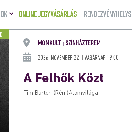
Menü
MOK
ONLINE JEGYVÁSÁRLÁS
RENDEZVÉNYHELYS
lenyitása
AD
MOMKULT
SZÍNHÁZTEREM
|
2026. NOVEMBER 22. | VASÁRNAP 19:00
A Felhők Közt
Tim Burton (Rém)Álomvilága