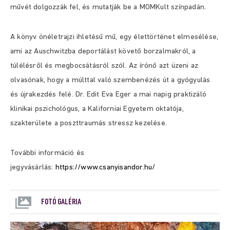
művét dolgozzák fel, és mutatják be a MOMKult színpadán.
A könyv önéletrajzi ihletésű mű, egy élettörténet elmesélése,
ami az Auschwitzba deportálást követő borzalmakról, a
túlélésről és megbocsátásról szól. Az írónő azt üzeni az
olvasónak, hogy a múlttal való szembenézés út a gyógyulás
és újrakezdés felé. Dr. Edit Eva Eger a mai napig praktizáló
klinikai pszichológus, a Kaliforniai Egyetem oktatója,
szakterülete a poszttraumás stressz kezelése.
További információ és
jegyvásárlás:
https://www.csanyisandor.hu/
FOTÓ GALÉRIA