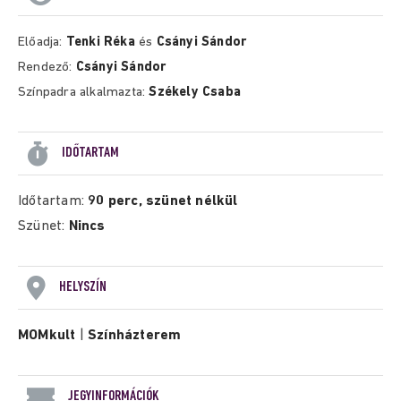
Előadja:
Tenki Réka
és
Csányi Sándor
Rendező:
Csányi Sándor
Színpadra alkalmazta:
Székely Csaba
IDŐTARTAM
Időtartam:
90 perc, szünet nélkül
Szünet:
Nincs
HELYSZÍN
MOMkult
|
Színházterem
JEGYINFORMÁCIÓK