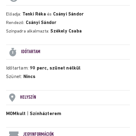
Előadja:
Tenki Réka
és
Csányi Sándor
Rendező:
Csányi Sándor
Színpadra alkalmazta:
Székely Csaba
IDŐTARTAM
Időtartam:
90 perc, szünet nélkül
Szünet:
Nincs
HELYSZÍN
MOMkult
|
Színházterem
JEGYINFORMÁCIÓK