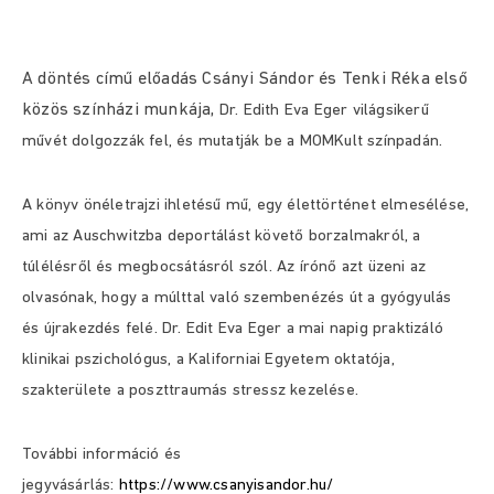
A döntés című előadás Csányi Sándor és Tenki Réka első
közös színházi munkája,
Dr. Edith Eva Eger világsikerű
művét dolgozzák fel, és mutatják be a MOMKult színpadán.
A könyv önéletrajzi ihletésű mű, egy élettörténet elmesélése,
ami az Auschwitzba deportálást követő borzalmakról, a
túlélésről és megbocsátásról szól. Az írónő azt üzeni az
olvasónak, hogy a múlttal való szembenézés út a gyógyulás
és újrakezdés felé. Dr. Edit Eva Eger a mai napig praktizáló
klinikai pszichológus, a Kaliforniai Egyetem oktatója,
szakterülete a poszttraumás stressz kezelése.
További információ és
jegyvásárlás:
https://www.csanyisandor.hu/