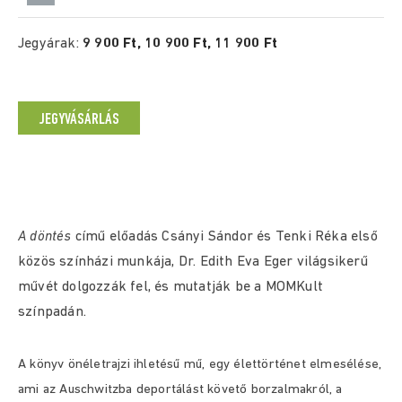
Jegyárak:
9 900 Ft, 10 900 Ft, 11 900 Ft
JEGYVÁSÁRLÁS
A döntés
című előadás Csányi Sándor és Tenki Réka első
közös színházi munkája, Dr. Edith Eva Eger világsikerű
művét dolgozzák fel, és mutatják be a MOMKult
színpadán.
A könyv önéletrajzi ihletésű mű, egy élettörténet elmesélése,
ami az Auschwitzba deportálást követő borzalmakról, a