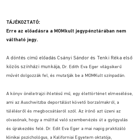
TÁJÉKOZTATÓ:
Erre az előadásra a MOMkult jegypénztárában nem
váltható jegy.
A döntés című előadás Csányi Sándor és Tenki Réka első
közös színházi munkája,
Dr. Edith Eva Eger világsikerű
művét dolgozzák fel, és mutatják be a MOMKult színpadán.
A könyv önéletrajzi ihletésű mű, egy élettörténet elmesélése,
ami az Auschwitzba deportálást követő borzalmakról, a
túlélésről és megbocsátásról szól. Az írónő azt üzeni az
olvasónak, hogy a múlttal való szembenézés út a gyógyulás
és újrakezdés felé. Dr. Edit Eva Eger a mai napig praktizáló
klinikai pszichológus, a Kaliforniai Egyetem oktatója,