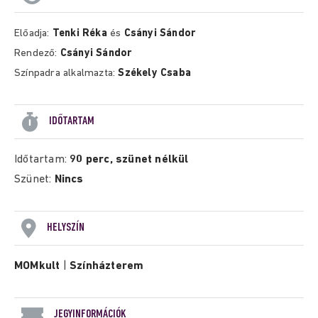
Előadja:
Tenki Réka
és
Csányi Sándor
Rendező:
Csányi Sándor
Színpadra alkalmazta:
Székely Csaba
IDŐTARTAM
Időtartam:
90 perc, szünet nélkül
Szünet:
Nincs
HELYSZÍN
MOMkult
|
Színházterem
JEGYINFORMÁCIÓK