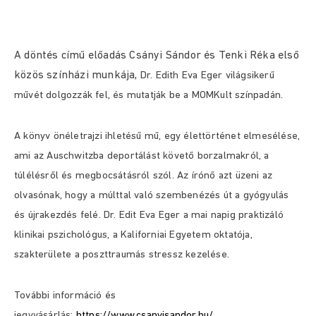
A döntés című előadás Csányi Sándor és Tenki Réka első
közös színházi munkája,
Dr. Edith Eva Eger világsikerű
művét dolgozzák fel, és mutatják be a MOMKult színpadán.
A könyv önéletrajzi ihletésű mű, egy élettörténet elmesélése,
ami az Auschwitzba deportálást követő borzalmakról, a
túlélésről és megbocsátásról szól. Az írónő azt üzeni az
olvasónak, hogy a múlttal való szembenézés út a gyógyulás
és újrakezdés felé. Dr. Edit Eva Eger a mai napig praktizáló
klinikai pszichológus, a Kaliforniai Egyetem oktatója,
szakterülete a poszttraumás stressz kezelése.
További információ és
jegyvásárlás:
https://www.csanyisandor.hu/