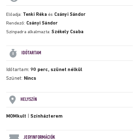
Előadja:
Tenki Réka
és
Csányi Sándor
Rendező:
Csányi Sándor
Színpadra alkalmazta:
Székely Csaba
IDŐTARTAM
Időtartam:
90 perc, szünet nélkül
Szünet:
Nincs
HELYSZÍN
MOMkult
|
Színházterem
JEGYINFORMÁCIÓK