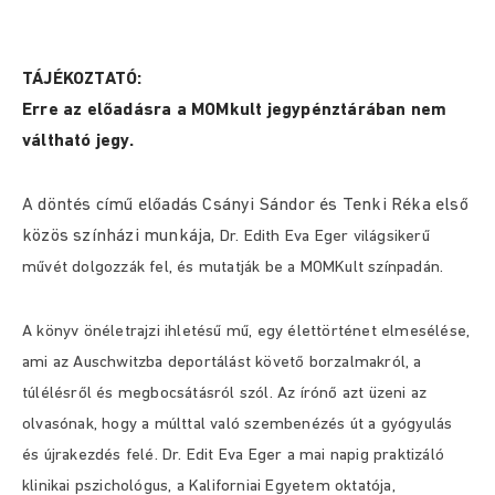
TÁJÉKOZTATÓ:
Erre az előadásra a MOMkult jegypénztárában nem
váltható jegy.
A döntés című előadás Csányi Sándor és Tenki Réka első
közös színházi munkája,
Dr. Edith Eva Eger világsikerű
művét dolgozzák fel, és mutatják be a MOMKult színpadán.
A könyv önéletrajzi ihletésű mű, egy élettörténet elmesélése,
ami az Auschwitzba deportálást követő borzalmakról, a
túlélésről és megbocsátásról szól. Az írónő azt üzeni az
olvasónak, hogy a múlttal való szembenézés út a gyógyulás
és újrakezdés felé. Dr. Edit Eva Eger a mai napig praktizáló
klinikai pszichológus, a Kaliforniai Egyetem oktatója,