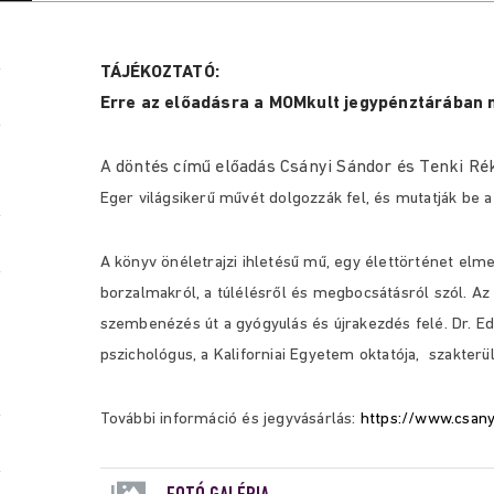
TÁJÉKOZTATÓ:
Erre az előadásra a MOMkult jegypénztárában 
A döntés című előadás Csányi Sándor és Tenki Ré
Eger világsikerű művét dolgozzák fel, és mutatják be 
A könyv önéletrajzi ihletésű mű, egy élettörténet elm
borzalmakról, a túlélésről és megbocsátásról szól. Az 
szembenézés út a gyógyulás és újrakezdés felé. Dr. Edit
pszichológus, a Kaliforniai Egyetem oktatója, szakter
További információ és jegyvásárlás:
https://www.csany