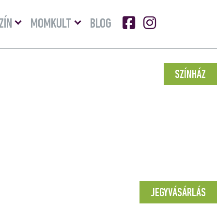
Menü
Menü
ZÍN
MOMKULT
BLOG
lenyitása
lenyitása
SZÍNHÁZ
JEGYVÁSÁRLÁS