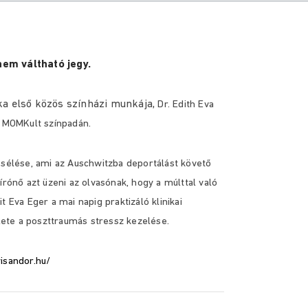
nem váltható jegy.
ka első közös színházi munkája,
Dr. Edith Eva
a MOMKult színpadán.
esélése, ami az Auschwitzba deportálást követő
írónő azt üzeni az olvasónak, hogy a múlttal való
 Eva Eger a mai napig praktizáló klinikai
ülete a poszttraumás stressz kezelése.
isandor.hu/